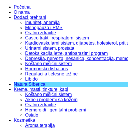
Početna
O nama
Dodaci prehrani
Imunitet, anemija
Menopauza i PMS
Oralno zdravlje
Gastro trakt i respiratorni sistem
Kardiovaskularni sistem, dijabetes, holesterol, priti
Urinarni sistem, prostata
Detoksikacija jetre, antiparazitni program
Depresija, nervoza, nesanica, koncentracija, memo
Koštano mišićni sistem
Hormonski disbalans
Regulacija tjelesne težine
Libido
Natura Siberica
Kreme, masti, tinkture, kapi
Koštano mišićni sistem
Akne i problemi sa kožom
Oralno zdravlje
Hemoroidi i genitalni problemi
Ostalo
Kozmetika
Aroma terapija