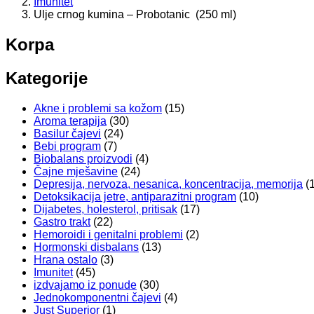
Imunitet
Ulje crnog kumina – Probotanic (250 ml)
Korpa
Kategorije
Akne i problemi sa kožom
(15)
Aroma terapija
(30)
Basilur čajevi
(24)
Bebi program
(7)
Biobalans proizvodi
(4)
Čajne mješavine
(24)
Depresija, nervoza, nesanica, koncentracija, memorija
(
Detoksikacija jetre, antiparazitni program
(10)
Dijabetes, holesterol, pritisak
(17)
Gastro trakt
(22)
Hemoroidi i genitalni problemi
(2)
Hormonski disbalans
(13)
Hrana ostalo
(3)
Imunitet
(45)
izdvajamo iz ponude
(30)
Jednokomponentni čajevi
(4)
Just Superior
(1)