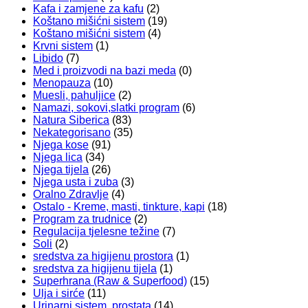
Kafa i zamjene za kafu
(2)
Koštano mišićni sistem
(19)
Koštano mišićni sistem
(4)
Krvni sistem
(1)
Libido
(7)
Med i proizvodi na bazi meda
(0)
Menopauza
(10)
Muesli, pahuljice
(2)
Namazi, sokovi,slatki program
(6)
Natura Siberica
(83)
Nekategorisano
(35)
Njega kose
(91)
Njega lica
(34)
Njega tijela
(26)
Njega usta i zuba
(3)
Oralno Zdravlje
(4)
Ostalo - Kreme, masti, tinkture, kapi
(18)
Program za trudnice
(2)
Regulacija tjelesne težine
(7)
Soli
(2)
sredstva za higijenu prostora
(1)
sredstva za higijenu tijela
(1)
Superhrana (Raw & Superfood)
(15)
Ulja i sirće
(11)
Urinarni sistem, prostata
(14)