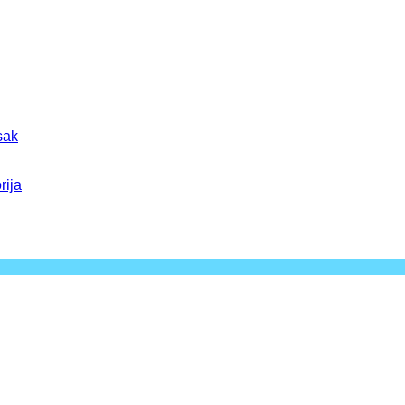
sak
rija