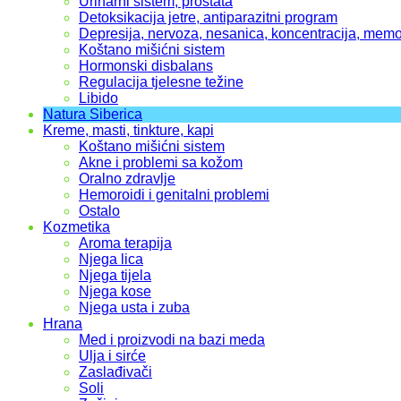
Urinarni sistem, prostata
Detoksikacija jetre, antiparazitni program
Depresija, nervoza, nesanica, koncentracija, memo
Koštano mišićni sistem
Hormonski disbalans
Regulacija tjelesne težine
Libido
Natura Siberica
Kreme, masti, tinkture, kapi
Koštano mišićni sistem
Akne i problemi sa kožom
Oralno zdravlje
Hemoroidi i genitalni problemi
Ostalo
Kozmetika
Aroma terapija
Njega lica
Njega tijela
Njega kose
Njega usta i zuba
Hrana
Med i proizvodi na bazi meda
Ulja i sirće
Zaslađivači
Soli