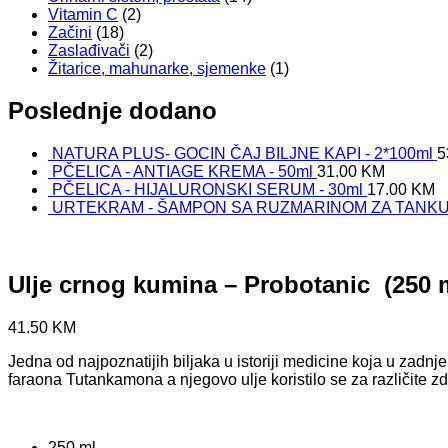
Vitamin C
(2)
Začini
(18)
Zaslađivači
(2)
Žitarice, mahunarke, sjemenke
(1)
Poslednje dodano
NATURA PLUS- GOCIN ČAJ BILJNE KAPI - 2*100ml
5
PČELICA - ANTIAGE KREMA - 50ml
31.00
KM
PČELICA - HIJALURONSKI SERUM - 30ml
17.00
KM
URTEKRAM - ŠAMPON SA RUZMARINOM ZA TANKU 
Ulje crnog kumina – Probotanic (250 
41.50
KM
Jedna od najpoznatijih biljaka u istoriji medicine koja u zadn
faraona Tutankamona a njegovo ulje koristilo se za različite z
250 ml