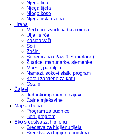
Njega lica
Njega tijela
Njega kose
Njega usta i zuba
Hrana
Med i proizvodi na bazi meda
Ulja i sirće
Zaslađivači
Soli
Začini
Superhrana (Raw & Superfood)
Žitarice, mahunarke, sjemenke
Muesli, pahuljice
Namazi, sokovi,slatki program
Kafa i zamjene za kafu
Ostalo
Čajevi
Jednokomponentni čajevi
Čajne mješavine
Majka i beba
Program za trudnice
Bebi program
Eko sredstva za higijenu
Sredstva za higijenu tijela
Sredstva za higijenu prostora