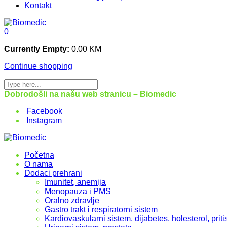
Kontakt
0
Currently Empty:
0.00
KM
Continue shopping
Dobrodošli na našu web stranicu – Biomedic
Facebook
Instagram
Početna
O nama
Dodaci prehrani
Imunitet, anemija
Menopauza i PMS
Oralno zdravlje
Gastro trakt i respiratorni sistem
Kardiovaskularni sistem, dijabetes, holesterol, priti