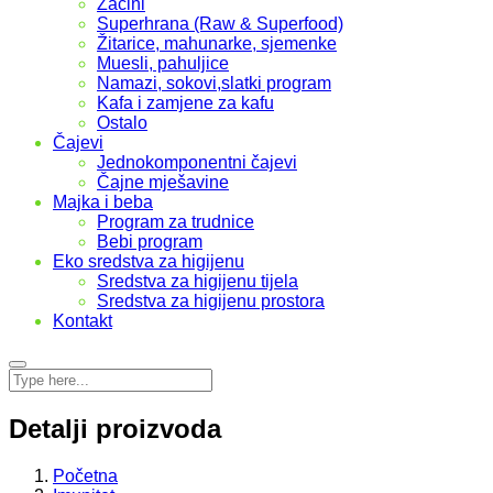
Začini
Superhrana (Raw & Superfood)
Žitarice, mahunarke, sjemenke
Muesli, pahuljice
Namazi, sokovi,slatki program
Kafa i zamjene za kafu
Ostalo
Čajevi
Jednokomponentni čajevi
Čajne mješavine
Majka i beba
Program za trudnice
Bebi program
Eko sredstva za higijenu
Sredstva za higijenu tijela
Sredstva za higijenu prostora
Kontakt
Detalji proizvoda
Početna