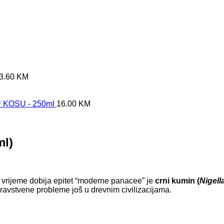
3.60
KM
KOSU - 250ml
16.00
KM
ml)
je vrijeme dobija epitet “moderne panacee” je
crni kumin (
Nigell
dravstvene probleme još u drevnim civilizacijama.