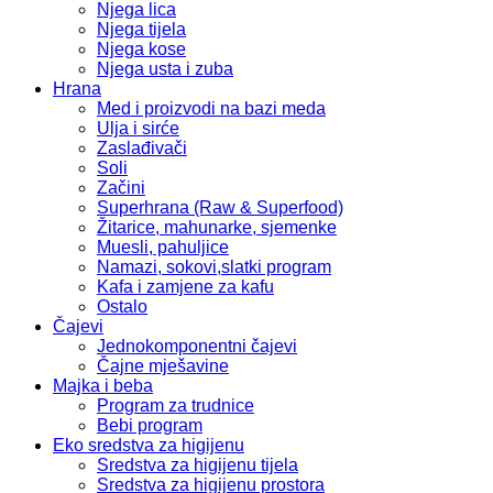
Njega lica
Njega tijela
Njega kose
Njega usta i zuba
Hrana
Med i proizvodi na bazi meda
Ulja i sirće
Zaslađivači
Soli
Začini
Superhrana (Raw & Superfood)
Žitarice, mahunarke, sjemenke
Muesli, pahuljice
Namazi, sokovi,slatki program
Kafa i zamjene za kafu
Ostalo
Čajevi
Jednokomponentni čajevi
Čajne mješavine
Majka i beba
Program za trudnice
Bebi program
Eko sredstva za higijenu
Sredstva za higijenu tijela
Sredstva za higijenu prostora