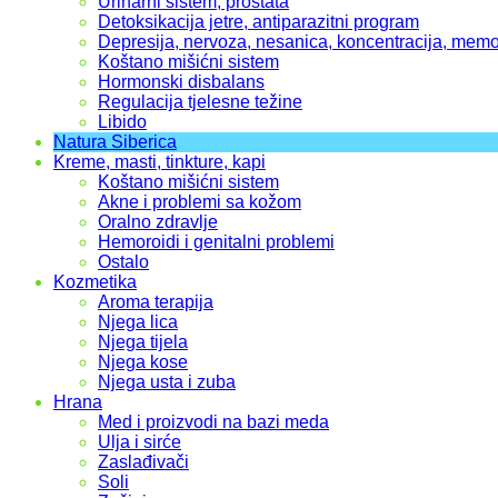
Urinarni sistem, prostata
Detoksikacija jetre, antiparazitni program
Depresija, nervoza, nesanica, koncentracija, memo
Koštano mišićni sistem
Hormonski disbalans
Regulacija tjelesne težine
Libido
Natura Siberica
Kreme, masti, tinkture, kapi
Koštano mišićni sistem
Akne i problemi sa kožom
Oralno zdravlje
Hemoroidi i genitalni problemi
Ostalo
Kozmetika
Aroma terapija
Njega lica
Njega tijela
Njega kose
Njega usta i zuba
Hrana
Med i proizvodi na bazi meda
Ulja i sirće
Zaslađivači
Soli