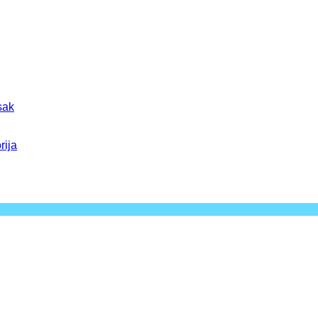
sak
rija