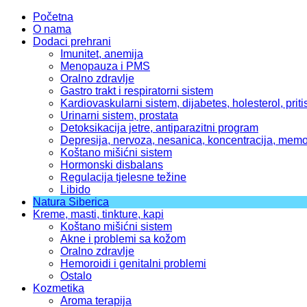
Početna
O nama
Dodaci prehrani
Imunitet, anemija
Menopauza i PMS
Oralno zdravlje
Gastro trakt i respiratorni sistem
Kardiovaskularni sistem, dijabetes, holesterol, priti
Urinarni sistem, prostata
Detoksikacija jetre, antiparazitni program
Depresija, nervoza, nesanica, koncentracija, memo
Koštano mišićni sistem
Hormonski disbalans
Regulacija tjelesne težine
Libido
Natura Siberica
Kreme, masti, tinkture, kapi
Koštano mišićni sistem
Akne i problemi sa kožom
Oralno zdravlje
Hemoroidi i genitalni problemi
Ostalo
Kozmetika
Aroma terapija