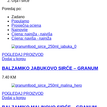
Ulja i sirće
Poredaj po:
Zadano
Popularno
Prosječna ocjena
Najnovije
Cijena: najniža - najviša
Cijena: naviša - najniža
POGLEDAJ PROIZVOD
Dodaj u korpu
BALZAMIKO JABUKOVO SIRĆE – GRANUM
7.40
KM
POGLEDAJ PROIZVOD
Dodaj u korpu