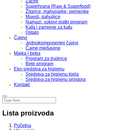
Začini
Superhrana (Raw & Superfood)
Žitarice, mahunarke, sjemenke
Muesli, pahuljice
Namazi, sokovi,slatki program
Kafa i zamjene za kafu
Ostalo
Čajevi
Jednokomponentni čajevi
Čajne mješavine
Majka i beba
Program za trudnice
Bebi program
Eko sredstva za higijenu
Sredstva za higijenu tijela
Sredstva za higijenu prostora
Kontakt
Lista proizvoda
Početna