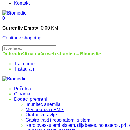
Kontakt
0
Currently Empty:
0.00
KM
Continue shopping
Dobrodošli na našu web stranicu – Biomedic
Facebook
Instagram
Početna
O nama
Dodaci prehrani
Imunitet, anemija
Menopauza i PMS
Oralno zdravlje
Gastro trakt i respiratorni sistem
Kardiovaskularni sistem, dijabetes, holesterol, priti