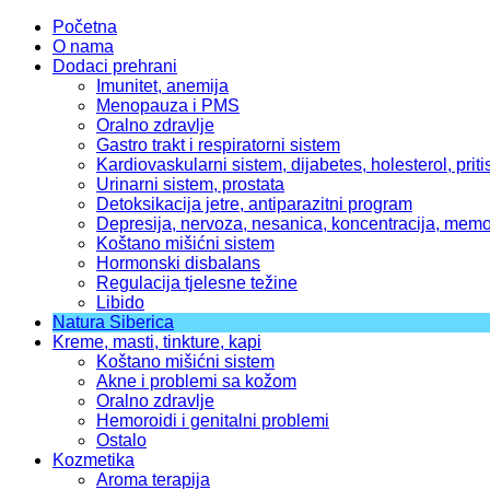
Početna
O nama
Dodaci prehrani
Imunitet, anemija
Menopauza i PMS
Oralno zdravlje
Gastro trakt i respiratorni sistem
Kardiovaskularni sistem, dijabetes, holesterol, priti
Urinarni sistem, prostata
Detoksikacija jetre, antiparazitni program
Depresija, nervoza, nesanica, koncentracija, memo
Koštano mišićni sistem
Hormonski disbalans
Regulacija tjelesne težine
Libido
Natura Siberica
Kreme, masti, tinkture, kapi
Koštano mišićni sistem
Akne i problemi sa kožom
Oralno zdravlje
Hemoroidi i genitalni problemi
Ostalo
Kozmetika
Aroma terapija