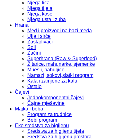
Njega lica
Njega tijela
Njega kose
Njega usta i zuba
Hrana
Med i proizvodi na bazi meda
Ulja i sirće
Zaslađivači
Soli
Začini
Superhrana (Raw & Superfood)
Žitarice, mahunarke, sjemenke
Muesli, pahuljice
Namazi, sokovi,slatki program
Kafa i zamjene za kafu
Ostalo
Čajevi
Jednokomponentni čajevi
Čajne mješavine
Majka i beba
Program za trudnice
Bebi program
Eko sredstva za higijenu
Sredstva za higijenu tijela
Sredstva za higijenu prostora