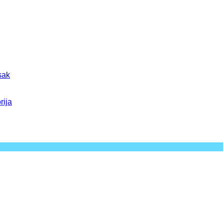
sak
rija