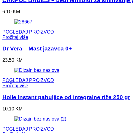
CANPOL BABIES – bebi termofor za smirivanje 
6.10
KM
POGLEDAJ PROIZVOD
Pročitaj više
Dr Vera – Mast jazavca 0+
23.50
KM
POGLEDAJ PROIZVOD
Pročitaj više
Holle Instant pahuljice od integralne riže 250 gr
10.10
KM
POGLEDAJ PROIZVOD