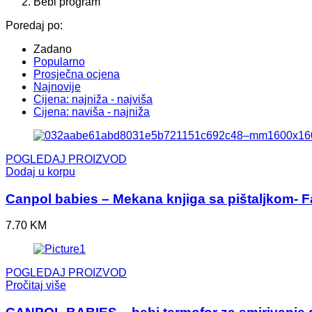
Bebi program
Poredaj po:
Zadano
Popularno
Prosječna ocjena
Najnovije
Cijena: najniža - najviša
Cijena: naviša - najniža
POGLEDAJ PROIZVOD
Dodaj u korpu
Canpol babies – Mekana knjiga sa pištaljkom- F
7.70
KM
POGLEDAJ PROIZVOD
Pročitaj više