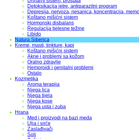
Urinarni sistem, prostata
Detoksikacija jetre, antiparazitni program
Depresija, nervoza, nesanica, koncentracija, memo
Koštano mišićni sistem
Hormonski disbalans
Regulacija tjelesne težine
Libido
Natura Siberica
Kreme, masti, tinkture, kapi
Koštano mišićni sistem
Akne i problemi sa kožom
Oralno zdravlje
Hemoroidi i genitalni problemi
Ostalo
Kozmetika
Aroma terapija
Njega lica
Njega tijela
Njega kose
Njega usta i zuba
Hrana
Med i proizvodi na bazi meda
Ulja i sirće
Zaslađivači
Soli