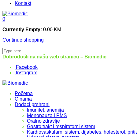
Kontakt
0
Currently Empty:
0.00
KM
Continue shopping
Dobrodošli na našu web stranicu – Biomedic
Facebook
Instagram
Početna
O nama
Dodaci prehrani
Imunitet, anemija
Menopauza i PMS
Oralno zdravlje
Gastro trakt i respiratorni sistem
Kardiovaskularni sistem, dijabetes, holesterol, priti