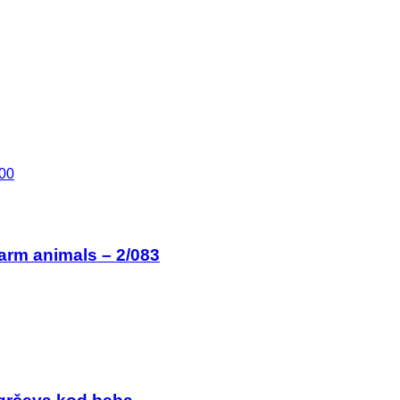
arm animals – 2/083