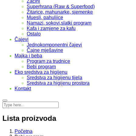
Začini
Superhrana (Raw & Superfood)
Žitarice, mahunarke, sjemenke
Muesli, pahuljice
Namazi, sokovi,slatki program
Kafa i zamjene za kafu
Ostalo
Čajevi
Jednokomponentni čajevi
Čajne mješavine
Majka i beba
Program za trudnice
Bebi program
Eko sredstva za higijenu
Sredstva za higijenu tijela
Sredstva za higijenu prostora
Kontakt
Lista proizvoda
Početna