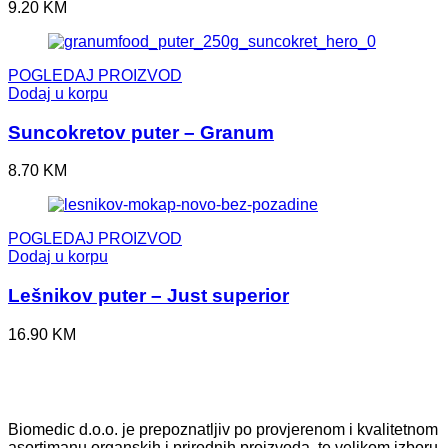
9.20
KM
POGLEDAJ PROIZVOD
Dodaj u korpu
Suncokretov puter – Granum
8.70
KM
POGLEDAJ PROIZVOD
Dodaj u korpu
Lešnikov puter – Just superior
16.90
KM
Biomedic d.o.o. je prepoznatljiv po provjerenom i kvalitetnom
asortimanu organskih i prirodnih proizvoda, te velikom izboru