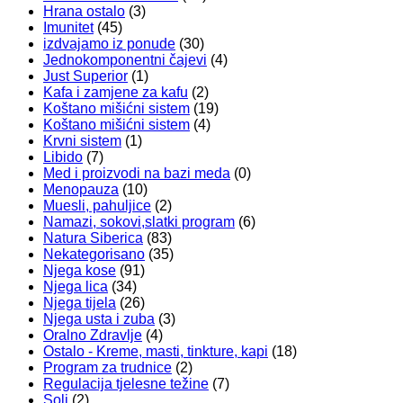
Hrana ostalo
(3)
Imunitet
(45)
izdvajamo iz ponude
(30)
Jednokomponentni čajevi
(4)
Just Superior
(1)
Kafa i zamjene za kafu
(2)
Koštano mišićni sistem
(19)
Koštano mišićni sistem
(4)
Krvni sistem
(1)
Libido
(7)
Med i proizvodi na bazi meda
(0)
Menopauza
(10)
Muesli, pahuljice
(2)
Namazi, sokovi,slatki program
(6)
Natura Siberica
(83)
Nekategorisano
(35)
Njega kose
(91)
Njega lica
(34)
Njega tijela
(26)
Njega usta i zuba
(3)
Oralno Zdravlje
(4)
Ostalo - Kreme, masti, tinkture, kapi
(18)
Program za trudnice
(2)
Regulacija tjelesne težine
(7)
Soli
(2)