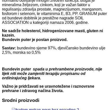
normalno odvijanje mnogih životnih funkcija. Bogat je
mineralima željezom, cinkom, koji je važan faktor u
regulisanju zdravlja prostate, magnezijumom, manganom,
fosforom i selenom, te vitaminima E, B3, PP. GRANUM puter
od bundeve dobitnik je prestižne nagrade SOIL
ASSOCIATION u kategoriji namaza 2006. godine.
Ne sadrže holesterol, hidrogenizovane masti, gluten ni
kazein.
Bundevin puter je postan proizvod.
Sastav:
bundevino sjeme 97%, djevičansko bundevino ulje
2,5%, morska so 0,5%
Bundevin puter
spada u prehrambene proizvode, nije
lijek niti može zamjeniti terapiju propisanu od
ordinirajućeg ljekara.
Važno je pridržavati se uravnotežene i raznovrsne
prehrane i zdravog načina života.
Srodni proizvodi