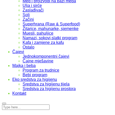
Med i proizvodi na bazi meda
Ulja i sirće
Zaslađivači
Soli
Začini
Superhrana (Raw & Superfood)
Žitarice, mahunarke, sjemenke
Muesli, pahuljice
Namazi, sokovi,slatki program
Kafa i zamjene za kafu
Ostalo
Čajevi
Jednokomponentni čajevi
Čajne mješavine
Majka i beba
Program za trudnice
Bebi program
Eko sredstva za higijenu
Sredstva za higijenu tijela
Sredstva za higijenu prostora
Kontakt