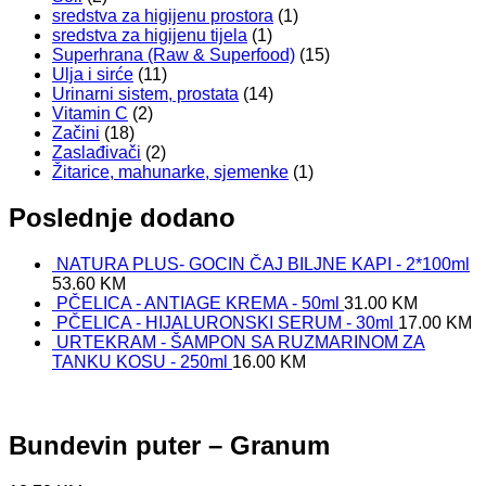
sredstva za higijenu prostora
(1)
sredstva za higijenu tijela
(1)
Superhrana (Raw & Superfood)
(15)
Ulja i sirće
(11)
Urinarni sistem, prostata
(14)
Vitamin C
(2)
Začini
(18)
Zaslađivači
(2)
Žitarice, mahunarke, sjemenke
(1)
Poslednje dodano
NATURA PLUS- GOCIN ČAJ BILJNE KAPI - 2*100ml
53.60
KM
PČELICA - ANTIAGE KREMA - 50ml
31.00
KM
PČELICA - HIJALURONSKI SERUM - 30ml
17.00
KM
URTEKRAM - ŠAMPON SA RUZMARINOM ZA
TANKU KOSU - 250ml
16.00
KM
Bundevin puter – Granum