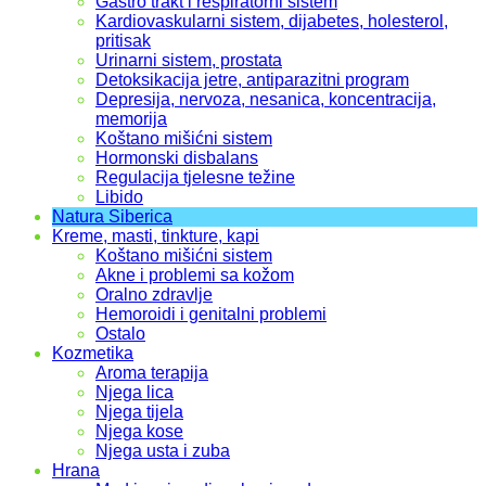
Gastro trakt i respiratorni sistem
Kardiovaskularni sistem, dijabetes, holesterol,
pritisak
Urinarni sistem, prostata
Detoksikacija jetre, antiparazitni program
Depresija, nervoza, nesanica, koncentracija,
memorija
Koštano mišićni sistem
Hormonski disbalans
Regulacija tjelesne težine
Libido
Natura Siberica
Kreme, masti, tinkture, kapi
Koštano mišićni sistem
Akne i problemi sa kožom
Oralno zdravlje
Hemoroidi i genitalni problemi
Ostalo
Kozmetika
Aroma terapija
Njega lica
Njega tijela
Njega kose
Njega usta i zuba
Hrana