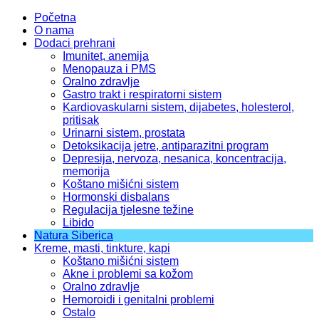
Početna
O nama
Dodaci prehrani
Imunitet, anemija
Menopauza i PMS
Oralno zdravlje
Gastro trakt i respiratorni sistem
Kardiovaskularni sistem, dijabetes, holesterol,
pritisak
Urinarni sistem, prostata
Detoksikacija jetre, antiparazitni program
Depresija, nervoza, nesanica, koncentracija,
memorija
Koštano mišićni sistem
Hormonski disbalans
Regulacija tjelesne težine
Libido
Natura Siberica
Kreme, masti, tinkture, kapi
Koštano mišićni sistem
Akne i problemi sa kožom
Oralno zdravlje
Hemoroidi i genitalni problemi
Ostalo