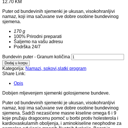
12.70
KM
Puter od bundevinih sjemenki je ukusan, visokohranljivi
namaz, koji ima sačuvane sve dobre osobine bundevinog
sjemena.
170 g
100% Prirodni preparati
Šaljemo na vašu adresu
Podrška 24/7
Bundevin puter - Granum količina
Dodaj u korpu
Kategorija:
Namazi, sokovi,slatki program
Share Link:
Opis
Dobijen mljevenjem sjemenki golosjemene bundeve.
Puter od bundevinih sjemenki je ukusan, visokohranljivi
namaz, koji ima sačuvane sve dobre osobine bundevinog
sjemena. Sadrži nezasićene masne kiseline omega 6 i 9
koje pružaju dragocenu pomoć u borbi protiv holesterola i
kardiovaskularnih oboljenja, i aminokiseline neophodne za