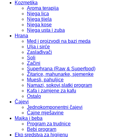
Kozmetika
Aroma terapija
Njega lica
Njega tijela
Njega kose
Njega usta i zuba
Hrana
Med i proizvodi na bazi meda
Ulja i sirće
Zaslađivači
Soli
Začini
Superhrana (Raw & Superfood)
Žitarice, mahunarke, sjemenke
Muesli, pahuljice
Namazi, sokovi,slatki program
Kafa i zamjene za kafu
Ostalo
Čajevi
Jednokomponentni čajevi
Čajne mješavine
Majka i beba
Program za trudnice
Bebi program
Eko sredstva za higijenu