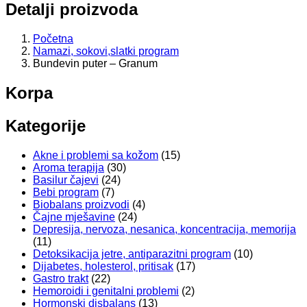
Detalji proizvoda
Početna
Namazi, sokovi,slatki program
Bundevin puter – Granum
Korpa
Kategorije
Akne i problemi sa kožom
(15)
Aroma terapija
(30)
Basilur čajevi
(24)
Bebi program
(7)
Biobalans proizvodi
(4)
Čajne mješavine
(24)
Depresija, nervoza, nesanica, koncentracija, memorija
(11)
Detoksikacija jetre, antiparazitni program
(10)
Dijabetes, holesterol, pritisak
(17)
Gastro trakt
(22)
Hemoroidi i genitalni problemi
(2)
Hormonski disbalans
(13)