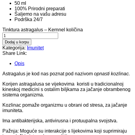
50 ml
100% Prirodni preparati
Šaljemo na vašu adresu
Podrška 24/7
Tinktura astragalus – Kernnel količina
Dodaj u korpu
Kategorija:
Imunitet
Share Link:
Opis
Astragalus je kod nas poznat pod nazivom
opnasti kozlinac.
Korijen astragalusa se vijekovima koristi u tradicionalnoj
kineskoj medicini s ostalim biljkama za jačanje obrambenog
sistema organizma.
Kozlinac pomaže organizmu u obrani od stresa, za jačanje
imuniteta.
Ima antibakterijska, antivirusna i protuupalna svojstva.
Pažnja: Moguće su interakcije s lijekovima koji suprimiraju