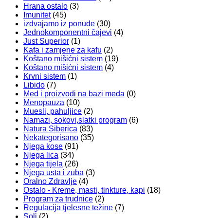
Hrana ostalo
(3)
Imunitet
(45)
izdvajamo iz ponude
(30)
Jednokomponentni čajevi
(4)
Just Superior
(1)
Kafa i zamjene za kafu
(2)
Koštano mišićni sistem
(19)
Koštano mišićni sistem
(4)
Krvni sistem
(1)
Libido
(7)
Med i proizvodi na bazi meda
(0)
Menopauza
(10)
Muesli, pahuljice
(2)
Namazi, sokovi,slatki program
(6)
Natura Siberica
(83)
Nekategorisano
(35)
Njega kose
(91)
Njega lica
(34)
Njega tijela
(26)
Njega usta i zuba
(3)
Oralno Zdravlje
(4)
Ostalo - Kreme, masti, tinkture, kapi
(18)
Program za trudnice
(2)
Regulacija tjelesne težine
(7)
Soli
(2)