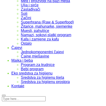
Med i proizvodi na bazi meda
Ulja i sirće
Zaslađivači
Soli
Začini
Superhrana (Raw & Superfood)
Žitarice, mahunarke, sjemenke
Muesli, pahuljice
Namazi, sokovi,slatki program
Kafa i zamjene za kafu
Ostalo
Čajevi
Jednokomponentni čajevi
Čajne mješavine
Majka i beba
Program za trudnice
Bebi program
Eko sredstva za higijenu
Sredstva za higijenu tijela
Sredstva za higijenu prostora
Kontakt