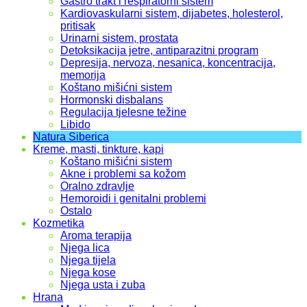
Gastro trakt i respiratorni sistem
Kardiovaskularni sistem, dijabetes, holesterol,
pritisak
Urinarni sistem, prostata
Detoksikacija jetre, antiparazitni program
Depresija, nervoza, nesanica, koncentracija,
memorija
Koštano mišićni sistem
Hormonski disbalans
Regulacija tjelesne težine
Libido
Natura Siberica
Kreme, masti, tinkture, kapi
Koštano mišićni sistem
Akne i problemi sa kožom
Oralno zdravlje
Hemoroidi i genitalni problemi
Ostalo
Kozmetika
Aroma terapija
Njega lica
Njega tijela
Njega kose
Njega usta i zuba
Hrana