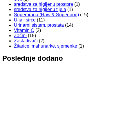
sredstva za higijenu prostora
(1)
sredstva za higijenu tijela
(1)
Superhrana (Raw & Superfood)
(15)
Ulja i sirće
(11)
Urinarni sistem, prostata
(14)
Vitamin C
(2)
Začini
(18)
Zaslađivači
(2)
Žitarice, mahunarke, sjemenke
(1)
Poslednje dodano