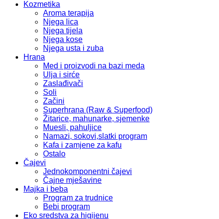
Kozmetika
Aroma terapija
Njega lica
Njega tijela
Njega kose
Njega usta i zuba
Hrana
Med i proizvodi na bazi meda
Ulja i sirće
Zaslađivači
Soli
Začini
Superhrana (Raw & Superfood)
Žitarice, mahunarke, sjemenke
Muesli, pahuljice
Namazi, sokovi,slatki program
Kafa i zamjene za kafu
Ostalo
Čajevi
Jednokomponentni čajevi
Čajne mješavine
Majka i beba
Program za trudnice
Bebi program
Eko sredstva za higijenu