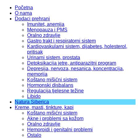
Početna
O nama
Dodaci prehrani
Imunitet, anemija
Menopauza i PMS
Oralno zdravlje
Gastro trakt i respiratorni sistem
Kardiovaskularni sistem, dijabetes, holesterol,
pritisak
Urinarni sistem, prostata
Detoksikacija jetre, antiparazitni program
Depresija, nervoza, nesanica, koncentracija,
memorija
Koštano mišićni sistem
Hormonski disbalans
Regulacija tjelesne težine
Libido
Natura Siberica
Kreme, masti, tinkture, kapi
Koštano mišićni sistem
Akne i problemi sa kožom
Oralno zdravlje
Hemoroidi i genitalni problemi
Ostalo