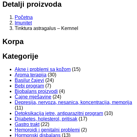
Detalji proizvoda
Početna
Imunitet
Tinktura astragalus – Kernnel
Korpa
Kategorije
Akne i problemi sa kožom
(15)
Aroma terapija
(30)
Basilur čajevi
(24)
Bebi program
(7)
Biobalans proizvodi
(4)
Čajne mješavine
(24)
Depresija, nervoza, nesanica, koncentracija, memorija
(11)
Detoksikacija jetre, antiparazitni program
(10)
Dijabetes, holesterol, pritisak
(17)
Gastro trakt
(22)
Hemoroidi i genitalni problemi
(2)
Hormonski disbalans
(13)