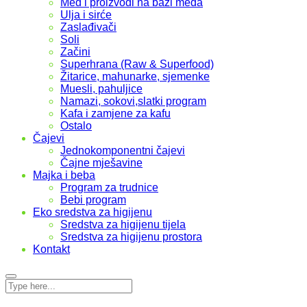
Med i proizvodi na bazi meda
Ulja i sirće
Zaslađivači
Soli
Začini
Superhrana (Raw & Superfood)
Žitarice, mahunarke, sjemenke
Muesli, pahuljice
Namazi, sokovi,slatki program
Kafa i zamjene za kafu
Ostalo
Čajevi
Jednokomponentni čajevi
Čajne mješavine
Majka i beba
Program za trudnice
Bebi program
Eko sredstva za higijenu
Sredstva za higijenu tijela
Sredstva za higijenu prostora
Kontakt