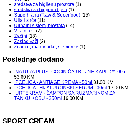
sredstva za higijenu prostora
(1)
sredstva za higijenu tijela
(1)
Superhrana (Raw & Superfood)
(15)
Ulja i sirće
(11)
Urinarni sistem, prostata
(14)
Vitamin C
(2)
Začini
(18)
Zaslađivači
(2)
Žitarice, mahunarke, sjemenke
(1)
Poslednje dodano
NATURA PLUS- GOCIN ČAJ BILJNE KAPI - 2*100ml
53.60
KM
PČELICA - ANTIAGE KREMA - 50ml
31.00
KM
PČELICA - HIJALURONSKI SERUM - 30ml
17.00
KM
URTEKRAM - ŠAMPON SA RUZMARINOM ZA
TANKU KOSU - 250ml
16.00
KM
SPORT CREAM