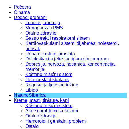
Početna
O nama
Dodaci prehrani
Imunitet, anemija
Menopauza i PMS
Oralno zdravlje
Gastro trakt i respiratorni sistem
Kardiovaskularni sistem, dijabetes, holesterol,
pritisak
Urinarni sistem, prostata
Detoksikacija jetre, antiparazitni program
Depresija, nervoza, nesanica, koncentracija,
memorija
Koštano mišićni sistem
Hormonski disbalans
Regulacija tjelesne težine
Libido
Natura Siberica
Kreme, masti, tinkture, kapi
Koštano mišićni sistem
Akne i problemi sa kožom
Oralno zdravlje
Hemoroidi i genitalni problemi
Ostalo