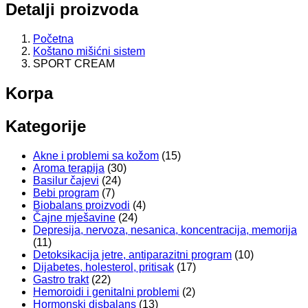
Detalji proizvoda
Početna
Koštano mišićni sistem
SPORT CREAM
Korpa
Kategorije
Akne i problemi sa kožom
(15)
Aroma terapija
(30)
Basilur čajevi
(24)
Bebi program
(7)
Biobalans proizvodi
(4)
Čajne mješavine
(24)
Depresija, nervoza, nesanica, koncentracija, memorija
(11)
Detoksikacija jetre, antiparazitni program
(10)
Dijabetes, holesterol, pritisak
(17)
Gastro trakt
(22)
Hemoroidi i genitalni problemi
(2)
Hormonski disbalans
(13)