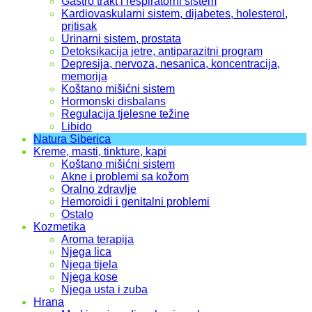
Gastro trakt i respiratorni sistem
Kardiovaskularni sistem, dijabetes, holesterol,
pritisak
Urinarni sistem, prostata
Detoksikacija jetre, antiparazitni program
Depresija, nervoza, nesanica, koncentracija,
memorija
Koštano mišićni sistem
Hormonski disbalans
Regulacija tjelesne težine
Libido
Natura Siberica
Kreme, masti, tinkture, kapi
Koštano mišićni sistem
Akne i problemi sa kožom
Oralno zdravlje
Hemoroidi i genitalni problemi
Ostalo
Kozmetika
Aroma terapija
Njega lica
Njega tijela
Njega kose
Njega usta i zuba
Hrana