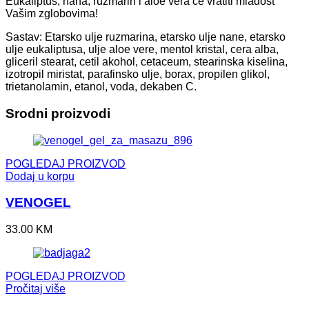
Eukaliptus, nana, ruzmarin i aloe vera će vratiti mladost
Vašim zglobovima!
Sastav: Etarsko ulje ruzmarina, etarsko ulje nane, etarsko
ulje eukaliptusa, ulje aloe vere, mentol kristal, cera alba,
gliceril stearat, cetil akohol, cetaceum, stearinska kiselina,
izotropil miristat, parafinsko ulje, borax, propilen glikol,
trietanolamin, etanol, voda, dekaben C.
Srodni proizvodi
POGLEDAJ PROIZVOD
Dodaj u korpu
VENOGEL
33.00
KM
POGLEDAJ PROIZVOD
Pročitaj više