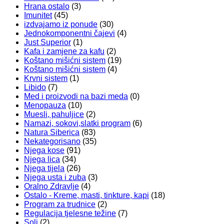
Hrana ostalo
(3)
Imunitet
(45)
izdvajamo iz ponude
(30)
Jednokomponentni čajevi
(4)
Just Superior
(1)
Kafa i zamjene za kafu
(2)
Koštano mišićni sistem
(19)
Koštano mišićni sistem
(4)
Krvni sistem
(1)
Libido
(7)
Med i proizvodi na bazi meda
(0)
Menopauza
(10)
Muesli, pahuljice
(2)
Namazi, sokovi,slatki program
(6)
Natura Siberica
(83)
Nekategorisano
(35)
Njega kose
(91)
Njega lica
(34)
Njega tijela
(26)
Njega usta i zuba
(3)
Oralno Zdravlje
(4)
Ostalo - Kreme, masti, tinkture, kapi
(18)
Program za trudnice
(2)
Regulacija tjelesne težine
(7)
Soli
(2)