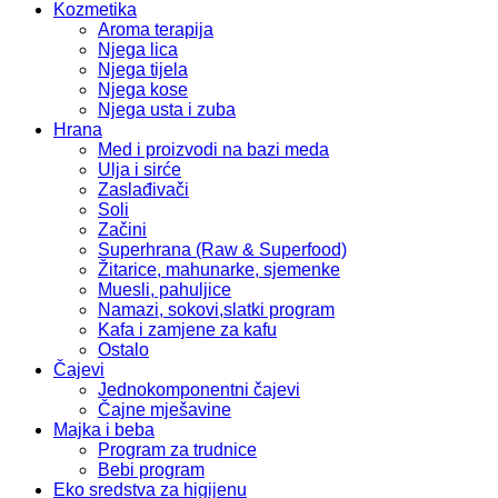
Kozmetika
Aroma terapija
Njega lica
Njega tijela
Njega kose
Njega usta i zuba
Hrana
Med i proizvodi na bazi meda
Ulja i sirće
Zaslađivači
Soli
Začini
Superhrana (Raw & Superfood)
Žitarice, mahunarke, sjemenke
Muesli, pahuljice
Namazi, sokovi,slatki program
Kafa i zamjene za kafu
Ostalo
Čajevi
Jednokomponentni čajevi
Čajne mješavine
Majka i beba
Program za trudnice
Bebi program
Eko sredstva za higijenu