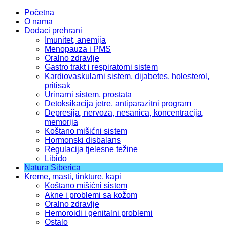
Početna
O nama
Dodaci prehrani
Imunitet, anemija
Menopauza i PMS
Oralno zdravlje
Gastro trakt i respiratorni sistem
Kardiovaskularni sistem, dijabetes, holesterol,
pritisak
Urinarni sistem, prostata
Detoksikacija jetre, antiparazitni program
Depresija, nervoza, nesanica, koncentracija,
memorija
Koštano mišićni sistem
Hormonski disbalans
Regulacija tjelesne težine
Libido
Natura Siberica
Kreme, masti, tinkture, kapi
Koštano mišićni sistem
Akne i problemi sa kožom
Oralno zdravlje
Hemoroidi i genitalni problemi
Ostalo