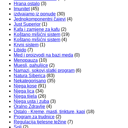
Hrana ostalo
(3)
Imunitet
(45)
izdvajamo iz ponude
(30)
Jednokomponentni čajevi
(4)
Just Superior
(1)
Kafa i zamjene za kafu
(2)
Koštano mišićni sistem
(19)
Koštano mišićni sistem
(4)
Krvni sistem
(1)
Libido
(7)
Med i proizvodi na bazi meda
(0)
Menopauza
(10)
Muesli, pahuljice
(2)
Namazi, sokovi,slatki program
(6)
Natura Siberica
(83)
Nekategorisano
(35)
Njega kose
(91)
Njega lica
(34)
Njega tijela
(26)
Njega usta i zuba
(3)
Oralno Zdravlje
(4)
Ostalo - Kreme, masti, tinkture, kapi
(18)
Program za trudnice
(2)
Regulacija tjelesne težine
(7)
Soli
(2)