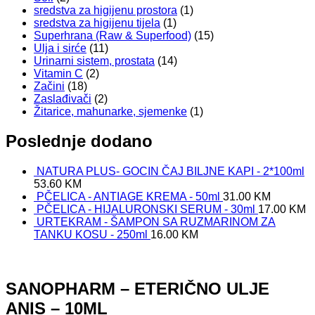
sredstva za higijenu prostora
(1)
sredstva za higijenu tijela
(1)
Superhrana (Raw & Superfood)
(15)
Ulja i sirće
(11)
Urinarni sistem, prostata
(14)
Vitamin C
(2)
Začini
(18)
Zaslađivači
(2)
Žitarice, mahunarke, sjemenke
(1)
Poslednje dodano
NATURA PLUS- GOCIN ČAJ BILJNE KAPI - 2*100ml
53.60
KM
PČELICA - ANTIAGE KREMA - 50ml
31.00
KM
PČELICA - HIJALURONSKI SERUM - 30ml
17.00
KM
URTEKRAM - ŠAMPON SA RUZMARINOM ZA
TANKU KOSU - 250ml
16.00
KM
SANOPHARM – ETERIČNO ULJE
ANIS – 10ML