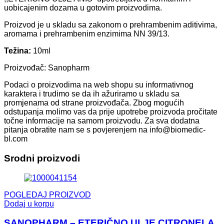
uobicajenim dozama u gotovim proizvodima.
Proizvod je u skladu sa zakonom o prehrambenim aditivima,
aromama i prehrambenim enzimima NN 39/13.
Težina:
10ml
Proizvođač: Sanopharm
Podaci o proizvodima na web shopu su informativnog
karaktera i trudimo se da ih ažuriramo u skladu sa
promjenama od strane proizvođača. Zbog mogućih
odstupanja molimo vas da prije upotrebe proizvoda pročitate
točne informacije na samom proizvodu. Za sva dodatna
pitanja obratite nam se s povjerenjem na info@biomedic-
bl.com
Srodni proizvodi
POGLEDAJ PROIZVOD
Dodaj u korpu
SANOPHARM – ETERIČNO ULJE CITRONELA