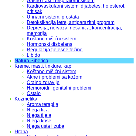
Gastro trakt i respiratorni sistem
Kardiovaskularni sistem, dijabetes, holesterol,
pritisak
Urinarni sistem, prostata
Detoksikacija jetre, antiparazitni program
Depresija, nervoza, nesanica, koncentracija,
memorija
Koštano mišićni sistem
Hormonski disbalans
Regulacija tjelesne težine
Libido
Natura Siberica
Kreme, masti, tinkture, kapi
Koštano mišićni sistem
Akne i problemi sa kožom
Oralno zdravlje
Hemoroidi i genitalni problemi
Ostalo
Kozmetika
Aroma terapija
Njega lica
Njega tijela
Njega kose
Njega usta i zuba
Hrana