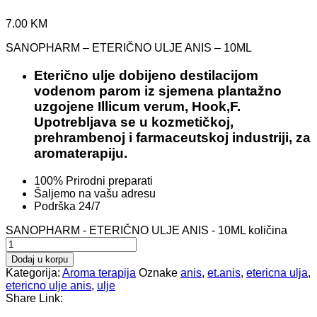
7.00
KM
SANOPHARM – ETERIČNO ULJE ANIS – 10ML
Eterično ulje dobijeno destilacijom
vodenom parom iz sjemena plantažno
uzgojene Illicum verum, Hook,F.
Upotrebljava se u kozmetičkoj,
prehrambenoj i farmaceutskoj industriji, za
aromaterapiju.
100% Prirodni preparati
Šaljemo na vašu adresu
Podrška 24/7
SANOPHARM - ETERIČNO ULJE ANIS - 10ML količina
Dodaj u korpu
Kategorija:
Aroma terapija
Oznake
anis
,
et.anis
,
etericna ulja
,
etericno ulje anis
,
ulje
Share Link: