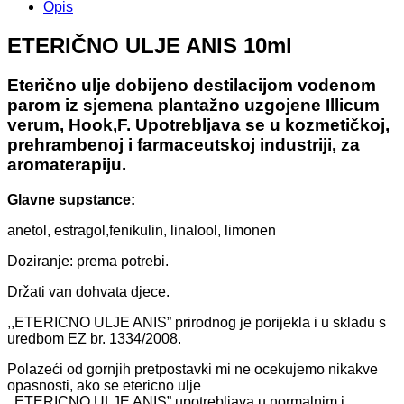
Opis
ETERIČNO ULJE ANIS 10ml
Eterično ulje dobijeno destilacijom vodenom
parom iz sjemena plantažno uzgojene Illicum
verum, Hook,F. Upotrebljava se u kozmetičkoj,
prehrambenoj i farmaceutskoj industriji, za
aromaterapiju.
Glavne supstance:
anetol, estragol,fenikulin, linalool, limonen
Doziranje: prema potrebi.
Držati van dohvata djece.
,,ETERICNO ULJE ANIS” prirodnog je porijekla i u skladu s
uredbom EZ br. 1334/2008.
Polazeći od gornjih pretpostavki mi ne ocekujemo nikakve
opasnosti, ako se etericno ulje
,,ETERICNO ULJE ANIS” upotrebljava u normalnim i