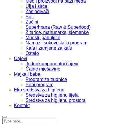
Med i proizvodi na bazi meda
Ulja i sirće
Zaslađivači
Soli
Začini
Superhrana (Raw & Superfood)
Žitarice, mahunarke, sjemenke
Muesli, pahuljice
Namazi, sokovi,slatki program
Kafa i zamjene za kafu
Ostalo
Čajevi
Jednokomponentni čajevi
Čajne mješavine
Majka i beba
Program za trudnice
Bebi program
Eko sredstva za higijenu
Sredstva za higijenu tijela
Sredstva za higijenu prostora
Kontakt