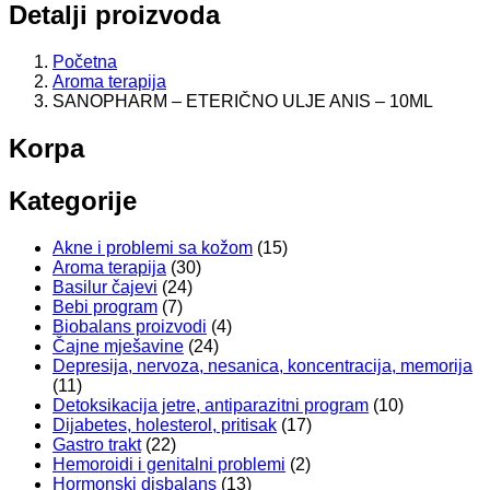
Detalji proizvoda
Početna
Aroma terapija
SANOPHARM – ETERIČNO ULJE ANIS – 10ML
Korpa
Kategorije
Akne i problemi sa kožom
(15)
Aroma terapija
(30)
Basilur čajevi
(24)
Bebi program
(7)
Biobalans proizvodi
(4)
Čajne mješavine
(24)
Depresija, nervoza, nesanica, koncentracija, memorija
(11)
Detoksikacija jetre, antiparazitni program
(10)
Dijabetes, holesterol, pritisak
(17)
Gastro trakt
(22)
Hemoroidi i genitalni problemi
(2)
Hormonski disbalans
(13)