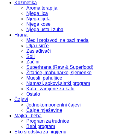
Kozmetika
Aroma terapija
Njega lica
Njega tijela
Njega kose
Njega usta i zuba
Hrana
Med i proizvodi na bazi meda
Ulja i sirće
Zaslađivači
Soli
Začini
Superhrana (Raw & Superfood)
Žitarice, mahunarke, sjemenke
Muesli, pahuljice
Namazi, sokovi,slatki program
Kafa i zamjene za kafu
Ostalo
Čajevi
Jednokomponentni čajevi
Čajne mješavine
Majka i beba
Program za trudnice
Bebi program
Eko sredstva za higijenu