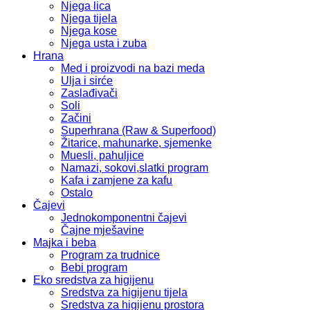
Njega lica
Njega tijela
Njega kose
Njega usta i zuba
Hrana
Med i proizvodi na bazi meda
Ulja i sirće
Zaslađivači
Soli
Začini
Superhrana (Raw & Superfood)
Žitarice, mahunarke, sjemenke
Muesli, pahuljice
Namazi, sokovi,slatki program
Kafa i zamjene za kafu
Ostalo
Čajevi
Jednokomponentni čajevi
Čajne mješavine
Majka i beba
Program za trudnice
Bebi program
Eko sredstva za higijenu
Sredstva za higijenu tijela
Sredstva za higijenu prostora