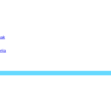
sak
rija