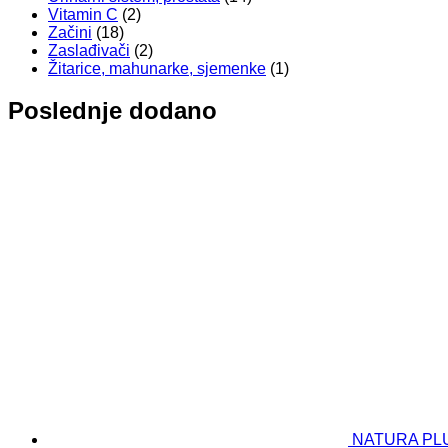
Vitamin C
(2)
Začini
(18)
Zaslađivači
(2)
Žitarice, mahunarke, sjemenke
(1)
Poslednje dodano
NATURA PLUS