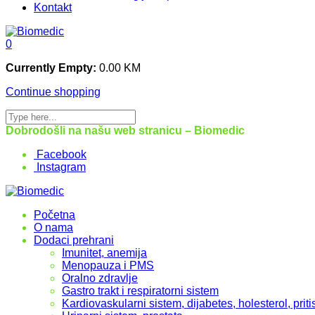
Kontakt
0
Currently Empty:
0.00
KM
Continue shopping
Dobrodošli na našu web stranicu – Biomedic
Facebook
Instagram
Početna
O nama
Dodaci prehrani
Imunitet, anemija
Menopauza i PMS
Oralno zdravlje
Gastro trakt i respiratorni sistem
Kardiovaskularni sistem, dijabetes, holesterol, priti