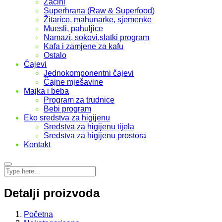
Začini
Superhrana (Raw & Superfood)
Žitarice, mahunarke, sjemenke
Muesli, pahuljice
Namazi, sokovi,slatki program
Kafa i zamjene za kafu
Ostalo
Čajevi
Jednokomponentni čajevi
Čajne mješavine
Majka i beba
Program za trudnice
Bebi program
Eko sredstva za higijenu
Sredstva za higijenu tijela
Sredstva za higijenu prostora
Kontakt
Detalji proizvoda
Početna