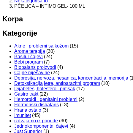
Nekategorisano
PČELICA – INTIMO GEL- 100 ML
Korpa
Kategorije
Akne i problemi sa kožom
(15)
Aroma terapija
(30)
Basilur čajevi
(24)
Bebi program
(7)
Biobalans proizvodi
(4)
Čajne mješavine
(24)
Depresija, nervoza, nesanica, koncentracija, memorija
(
Detoksikacija jetre, antiparazitni program
(10)
Dijabetes, holesterol, pritisak
(17)
Gastro trakt
(22)
Hemoroidi i genitalni problemi
(2)
Hormonski disbalans
(13)
Hrana ostalo
(3)
Imunitet
(45)
izdvajamo iz ponude
(30)
Jednokomponentni čajevi
(4)
Just Superior
(1)