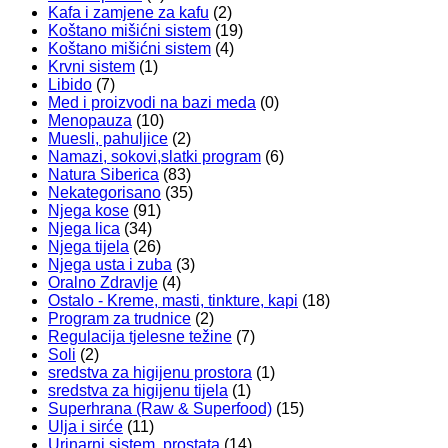
Kafa i zamjene za kafu
(2)
Koštano mišićni sistem
(19)
Koštano mišićni sistem
(4)
Krvni sistem
(1)
Libido
(7)
Med i proizvodi na bazi meda
(0)
Menopauza
(10)
Muesli, pahuljice
(2)
Namazi, sokovi,slatki program
(6)
Natura Siberica
(83)
Nekategorisano
(35)
Njega kose
(91)
Njega lica
(34)
Njega tijela
(26)
Njega usta i zuba
(3)
Oralno Zdravlje
(4)
Ostalo - Kreme, masti, tinkture, kapi
(18)
Program za trudnice
(2)
Regulacija tjelesne težine
(7)
Soli
(2)
sredstva za higijenu prostora
(1)
sredstva za higijenu tijela
(1)
Superhrana (Raw & Superfood)
(15)
Ulja i sirće
(11)
Urinarni sistem, prostata
(14)