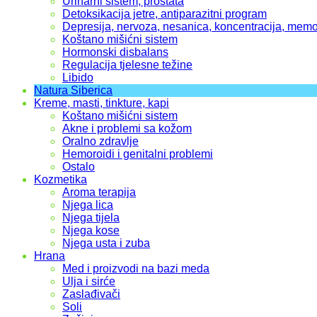
Urinarni sistem, prostata
Detoksikacija jetre, antiparazitni program
Depresija, nervoza, nesanica, koncentracija, memo
Koštano mišićni sistem
Hormonski disbalans
Regulacija tjelesne težine
Libido
Natura Siberica
Kreme, masti, tinkture, kapi
Koštano mišićni sistem
Akne i problemi sa kožom
Oralno zdravlje
Hemoroidi i genitalni problemi
Ostalo
Kozmetika
Aroma terapija
Njega lica
Njega tijela
Njega kose
Njega usta i zuba
Hrana
Med i proizvodi na bazi meda
Ulja i sirće
Zaslađivači
Soli