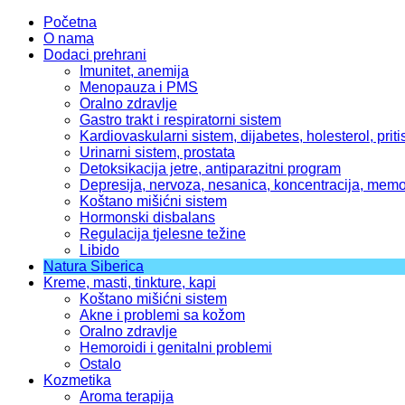
Početna
O nama
Dodaci prehrani
Imunitet, anemija
Menopauza i PMS
Oralno zdravlje
Gastro trakt i respiratorni sistem
Kardiovaskularni sistem, dijabetes, holesterol, priti
Urinarni sistem, prostata
Detoksikacija jetre, antiparazitni program
Depresija, nervoza, nesanica, koncentracija, memo
Koštano mišićni sistem
Hormonski disbalans
Regulacija tjelesne težine
Libido
Natura Siberica
Kreme, masti, tinkture, kapi
Koštano mišićni sistem
Akne i problemi sa kožom
Oralno zdravlje
Hemoroidi i genitalni problemi
Ostalo
Kozmetika
Aroma terapija