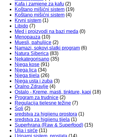
Kafa i zamjene za kafu
(2)
Koštano mišićni sistem
(19)
Koštano mišićni sistem
(4)
Krvni sistem
(1)
Libido
(7)
Med i proizvodi na bazi meda
(0)
Menopauza
(10)
Muesli, pahuljice
(2)
Namazi, sokovi,slatki program
(6)
Natura Siberica
(83)
Nekategorisano
(35)
Njega kose
(91)
Njega lica
(34)
Njega tijela
(26)
Njega usta i zuba
(3)
Oralno Zdravlje
(4)
Ostalo - Kreme, masti, tinkture, kapi
(18)
Program za trudnice
(2)
Regulacija tjelesne težine
(7)
Soli
(2)
sredstva za higijenu prostora
(1)
sredstva za higijenu tijela
(1)
Superhrana (Raw & Superfood)
(15)
Ulja i sirće
(11)
Urinarni sistem, prostata
(14)