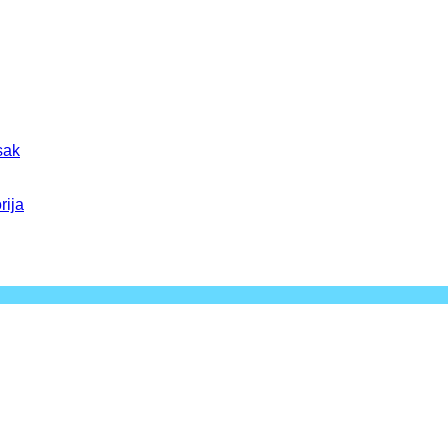
sak
rija