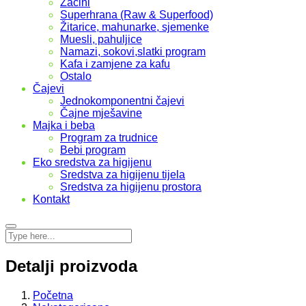
Začini
Superhrana (Raw & Superfood)
Žitarice, mahunarke, sjemenke
Muesli, pahuljice
Namazi, sokovi,slatki program
Kafa i zamjene za kafu
Ostalo
Čajevi
Jednokomponentni čajevi
Čajne mješavine
Majka i beba
Program za trudnice
Bebi program
Eko sredstva za higijenu
Sredstva za higijenu tijela
Sredstva za higijenu prostora
Kontakt
Detalji proizvoda
Početna