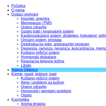
Početna
O nama
Dodaci prehrani
Imunitet, anemija
Menopauza i PMS
Oralno zdravlje
Gastro trakt i respiratorni sistem
Kardiovaskularni sistem, dijabetes, holesterol, priti
Urinarni sistem, prostata
Detoksikacija jetre, antiparazitni program
Depresija, nervoza, nesanica, koncentracija, memo
Koštano mišićni sistem
Hormonski disbalans
Regulacija tjelesne težine
Libido
Natura Siberica
Kreme, masti, tinkture, kapi
Koštano mišićni sistem
Akne i problemi sa kožom
Oralno zdravlje
Hemoroidi i genitalni problemi
Ostalo
Kozmetika
Aroma terapija