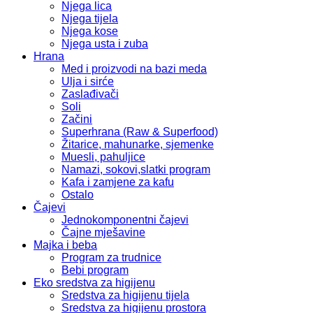
Njega lica
Njega tijela
Njega kose
Njega usta i zuba
Hrana
Med i proizvodi na bazi meda
Ulja i sirće
Zaslađivači
Soli
Začini
Superhrana (Raw & Superfood)
Žitarice, mahunarke, sjemenke
Muesli, pahuljice
Namazi, sokovi,slatki program
Kafa i zamjene za kafu
Ostalo
Čajevi
Jednokomponentni čajevi
Čajne mješavine
Majka i beba
Program za trudnice
Bebi program
Eko sredstva za higijenu
Sredstva za higijenu tijela
Sredstva za higijenu prostora