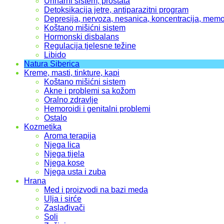
Urinarni sistem, prostata
Detoksikacija jetre, antiparazitni program
Depresija, nervoza, nesanica, koncentracija, memo
Koštano mišićni sistem
Hormonski disbalans
Regulacija tjelesne težine
Libido
Natura Siberica
Kreme, masti, tinkture, kapi
Koštano mišićni sistem
Akne i problemi sa kožom
Oralno zdravlje
Hemoroidi i genitalni problemi
Ostalo
Kozmetika
Aroma terapija
Njega lica
Njega tijela
Njega kose
Njega usta i zuba
Hrana
Med i proizvodi na bazi meda
Ulja i sirće
Zaslađivači
Soli