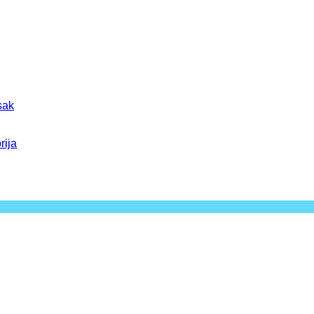
sak
rija