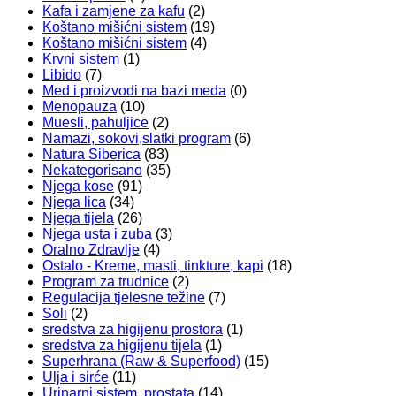
Kafa i zamjene za kafu
(2)
Koštano mišićni sistem
(19)
Koštano mišićni sistem
(4)
Krvni sistem
(1)
Libido
(7)
Med i proizvodi na bazi meda
(0)
Menopauza
(10)
Muesli, pahuljice
(2)
Namazi, sokovi,slatki program
(6)
Natura Siberica
(83)
Nekategorisano
(35)
Njega kose
(91)
Njega lica
(34)
Njega tijela
(26)
Njega usta i zuba
(3)
Oralno Zdravlje
(4)
Ostalo - Kreme, masti, tinkture, kapi
(18)
Program za trudnice
(2)
Regulacija tjelesne težine
(7)
Soli
(2)
sredstva za higijenu prostora
(1)
sredstva za higijenu tijela
(1)
Superhrana (Raw & Superfood)
(15)
Ulja i sirće
(11)
Urinarni sistem, prostata
(14)