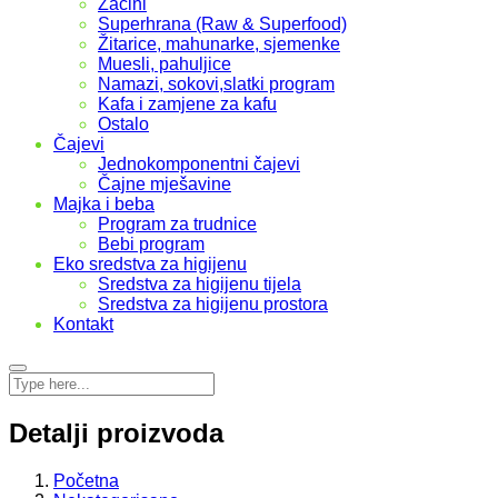
Začini
Superhrana (Raw & Superfood)
Žitarice, mahunarke, sjemenke
Muesli, pahuljice
Namazi, sokovi,slatki program
Kafa i zamjene za kafu
Ostalo
Čajevi
Jednokomponentni čajevi
Čajne mješavine
Majka i beba
Program za trudnice
Bebi program
Eko sredstva za higijenu
Sredstva za higijenu tijela
Sredstva za higijenu prostora
Kontakt
Detalji proizvoda
Početna