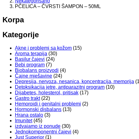
Nekategorisano
PČELICA – ČVRSTI ŠAMPON – 50ML
Korpa
Kategorije
Akne i problemi sa kožom
(15)
Aroma terapija
(30)
Basilur čajevi
(24)
Bebi program
(7)
Biobalans proizvodi
(4)
Čajne mješavine
(24)
Depresija, nervoza, nesanica, koncentracija, memorija
(
Detoksikacija jetre, antiparazitni program
(10)
Dijabetes, holesterol, pritisak
(17)
Gastro trakt
(22)
Hemoroidi i genitalni problemi
(2)
Hormonski disbalans
(13)
Hrana ostalo
(3)
Imunitet
(45)
izdvajamo iz ponude
(30)
Jednokomponentni čajevi
(4)
Just Superior
(1)