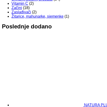
Vitamin C
(2)
Začini
(18)
Zaslađivači
(2)
Žitarice, mahunarke, sjemenke
(1)
Poslednje dodano
NATURA PLUS