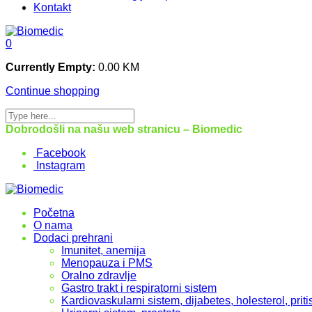
Kontakt
0
Currently Empty:
0.00
KM
Continue shopping
Dobrodošli na našu web stranicu – Biomedic
Facebook
Instagram
Početna
O nama
Dodaci prehrani
Imunitet, anemija
Menopauza i PMS
Oralno zdravlje
Gastro trakt i respiratorni sistem
Kardiovaskularni sistem, dijabetes, holesterol, priti