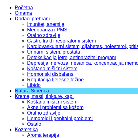
Početna
O nama
Dodaci prehrani
Imunitet, anemija
Menopauza i PMS
Oralno zdravlje
Gastro trakt i respiratorni sistem
Kardiovaskularni sistem, dijabetes, holesterol, priti
Urinarni sistem, prostata
Detoksikacija jetre, antiparazitni program
Depresija, nervoza, nesanica, koncentracija, memo
Koštano mišićni sistem
Hormonski disbalans
Regulacija tjelesne težine
Libido
Natura Siberica
Kreme, masti, tinkture, kapi
Koštano mišićni sistem
Akne i problemi sa kožom
Oralno zdravlje
Hemoroidi i genitalni problemi
Ostalo
Kozmetika
Aroma terapija