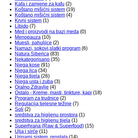
Kafa i zamjene za kafu
(2)
Koštano mišićni sistem
(19)
Koštano mišićni sistem
(4)
Krvni sistem
(1)
Libido
(7)
Med i proizvodi na bazi meda
(0)
Menopauza
(10)
Muesli, pahuljice
(2)
Namazi, sokovi,slatki program
(6)
Natura Siberica
(83)
Nekategorisano
(35)
Njega kose
(91)
Njega lica
(34)
Njega tijela
(26)
Njega usta i zuba
(3)
Oralno Zdravlje
(4)
Ostalo - Kreme, masti, tinkture, kapi
(18)
Program za trudnice
(2)
Regulacija tjelesne težine
(7)
Soli
(2)
sredstva za higijenu prostora
(1)
sredstva za higijenu tijela
(1)
Superhrana (Raw & Superfood)
(15)
Ulja i sirće
(11)
Urinarni sistem, prostata
(14)