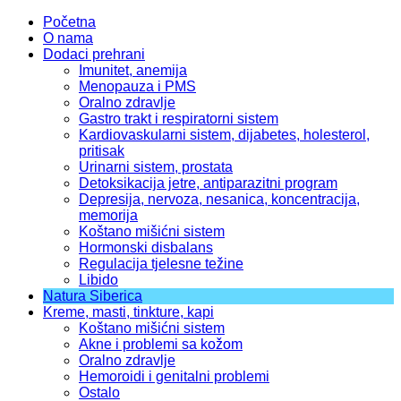
Početna
O nama
Dodaci prehrani
Imunitet, anemija
Menopauza i PMS
Oralno zdravlje
Gastro trakt i respiratorni sistem
Kardiovaskularni sistem, dijabetes, holesterol,
pritisak
Urinarni sistem, prostata
Detoksikacija jetre, antiparazitni program
Depresija, nervoza, nesanica, koncentracija,
memorija
Koštano mišićni sistem
Hormonski disbalans
Regulacija tjelesne težine
Libido
Natura Siberica
Kreme, masti, tinkture, kapi
Koštano mišićni sistem
Akne i problemi sa kožom
Oralno zdravlje
Hemoroidi i genitalni problemi
Ostalo