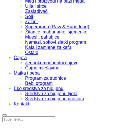
Med i proizvodi na bazi meda
Ulja i sirće
Zaslađivači
Soli
Začini
Superhrana (Raw & Superfood)
Žitarice, mahunarke, sjemenke
Muesli, pahuljice
Namazi, sokovi,slatki program
Kafa i zamjene za kafu
Ostalo
Čajevi
Jednokomponentni čajevi
Čajne mješavine
Majka i beba
Program za trudnice
Bebi program
Eko sredstva za higijenu
Sredstva za higijenu tijela
Sredstva za higijenu prostora
Kontakt