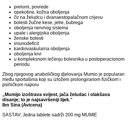
prelomi, povrede
opekotine, kožna oboljenja
čir na želudcu i dvanaestopalačnom crijevu
bolesti žučne kese, jetre, bubrega
oboljenja nervnog sistema
upale i alergijska oboljenja
ženske bolesti
imunodeficit
kardiovaskularna oboljenja
oboljenja krvi
u kompleksnom lečenju bolesnika u postoperacionom
periodu
Zbog njegovog anaboličkog djelovanja Mumio je popularan
među sportašima koji su izloženi prolongiranom fizičkom i
psihičkom naporu
„Mumijo izoštrava svijest, jača želudac i olakšava
disanje; to je najsavršeniji lijek.“
Ibn Sina (Avicena)
SASTAV: Jedna tablete sadrži 200 mg MUMIE