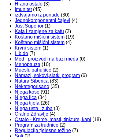
Hrana ostalo
(3)
Imunitet
(45)
izdvajamo iz ponude
(30)
Jednokomponentni čajevi
(4)
Just Superior
(1)
Kafa i zamjene za kafu
(2)
Koštano mišićni sistem
(19)
Koštano mišićni sistem
(4)
Krvni sistem
(1)
Libido
(7)
Med i proizvodi na bazi meda
(0)
Menopauza
(10)
Muesli, pahuljice
(2)
Namazi, sokovi,slatki program
(6)
Natura Siberica
(83)
Nekategorisano
(35)
Njega kose
(91)
Njega lica
(34)
Njega tijela
(26)
Njega usta i zuba
(3)
Oralno Zdravlje
(4)
Ostalo - Kreme, masti, tinkture, kapi
(18)
Program za trudnice
(2)
Regulacija tjelesne težine
(7)
Soli
(2)