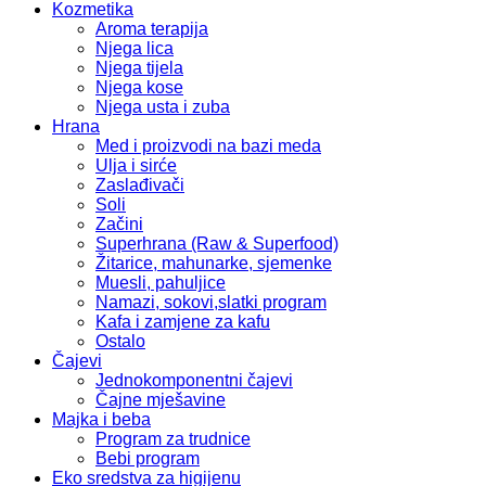
Kozmetika
Aroma terapija
Njega lica
Njega tijela
Njega kose
Njega usta i zuba
Hrana
Med i proizvodi na bazi meda
Ulja i sirće
Zaslađivači
Soli
Začini
Superhrana (Raw & Superfood)
Žitarice, mahunarke, sjemenke
Muesli, pahuljice
Namazi, sokovi,slatki program
Kafa i zamjene za kafu
Ostalo
Čajevi
Jednokomponentni čajevi
Čajne mješavine
Majka i beba
Program za trudnice
Bebi program
Eko sredstva za higijenu