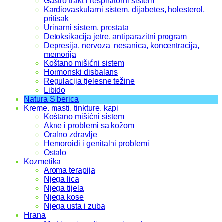
Gastro trakt i respiratorni sistem
Kardiovaskularni sistem, dijabetes, holesterol,
pritisak
Urinarni sistem, prostata
Detoksikacija jetre, antiparazitni program
Depresija, nervoza, nesanica, koncentracija,
memorija
Koštano mišićni sistem
Hormonski disbalans
Regulacija tjelesne težine
Libido
Natura Siberica
Kreme, masti, tinkture, kapi
Koštano mišićni sistem
Akne i problemi sa kožom
Oralno zdravlje
Hemoroidi i genitalni problemi
Ostalo
Kozmetika
Aroma terapija
Njega lica
Njega tijela
Njega kose
Njega usta i zuba
Hrana