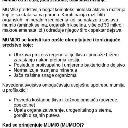
MUMIO predstavlja bogat kompleks biološki aktivnih materija
koji je sazdala sama priroda. Kombinacija različitih
organskih i mineralnih jedinjenja koji se nalaze u sastavu
mumio (aminokiselina, organskih kiselina, više od 30 mikro i
makroelemenata ltd.) određuje njegov širok spektar dejstva.
MUMIJO se koristi kao opšte okrepljujuće i tonizirajuće
sredstvo koje:
Ubrzava process regeneracije tkiva i pomaže bržem
zarastanju nakon preloma kostiju
Posjeduje protivupalno i umjereno baktericidno dejstvo
Normalizuje razmjenu minerala
Jača zaštitne snage organizma
Navedena svojstva omogućavaju uspješnu upotrebu mumija
u profilaktici:
Povreda koštanog tkiva i kožnog omotača (povrede,
opekotine)
Upala organa za varenje, urogenitalnog sistema,
gornjih disajnih puteva
Kad se primjenjuje MUMIO (MUMIJO)?