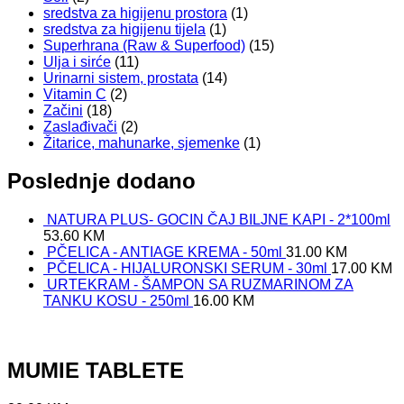
sredstva za higijenu prostora
(1)
sredstva za higijenu tijela
(1)
Superhrana (Raw & Superfood)
(15)
Ulja i sirće
(11)
Urinarni sistem, prostata
(14)
Vitamin C
(2)
Začini
(18)
Zaslađivači
(2)
Žitarice, mahunarke, sjemenke
(1)
Poslednje dodano
NATURA PLUS- GOCIN ČAJ BILJNE KAPI - 2*100ml
53.60
KM
PČELICA - ANTIAGE KREMA - 50ml
31.00
KM
PČELICA - HIJALURONSKI SERUM - 30ml
17.00
KM
URTEKRAM - ŠAMPON SA RUZMARINOM ZA
TANKU KOSU - 250ml
16.00
KM
MUMIE TABLETE