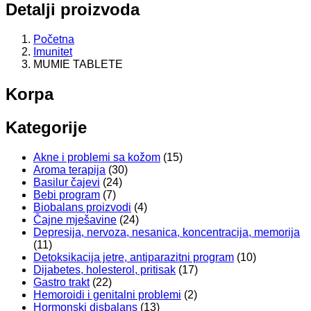
Detalji proizvoda
Početna
Imunitet
MUMIE TABLETE
Korpa
Kategorije
Akne i problemi sa kožom
(15)
Aroma terapija
(30)
Basilur čajevi
(24)
Bebi program
(7)
Biobalans proizvodi
(4)
Čajne mješavine
(24)
Depresija, nervoza, nesanica, koncentracija, memorija
(11)
Detoksikacija jetre, antiparazitni program
(10)
Dijabetes, holesterol, pritisak
(17)
Gastro trakt
(22)
Hemoroidi i genitalni problemi
(2)
Hormonski disbalans
(13)