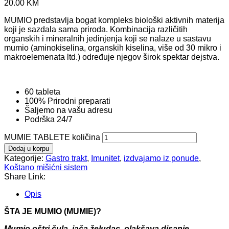
20.00
KM
MUMIO predstavlja bogat kompleks biološki aktivnih materija
koji je sazdala sama priroda. Kombinacija različitih
organskih i mineralnih jedinjenja koji se nalaze u sastavu
mumio (aminokiselina, organskih kiselina, više od 30 mikro i
makroelemenata ltd.) određuje njegov širok spektar dejstva.
60 tableta
100% Prirodni preparati
Šaljemo na vašu adresu
Podrška 24/7
MUMIE TABLETE količina
Dodaj u korpu
Kategorije:
Gastro trakt
,
Imunitet
,
izdvajamo iz ponude
,
Koštano mišićni sistem
Share Link:
Opis
ŠTA JE MUMIO (MUMIE)?
Mumio oštri čula, jača želudac, olakšava disanje.