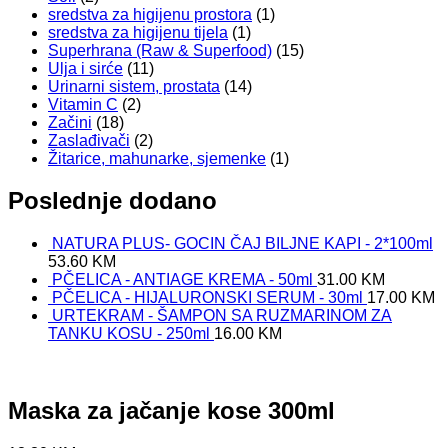
sredstva za higijenu prostora
(1)
sredstva za higijenu tijela
(1)
Superhrana (Raw & Superfood)
(15)
Ulja i sirće
(11)
Urinarni sistem, prostata
(14)
Vitamin C
(2)
Začini
(18)
Zaslađivači
(2)
Žitarice, mahunarke, sjemenke
(1)
Poslednje dodano
NATURA PLUS- GOCIN ČAJ BILJNE KAPI - 2*100ml
53.60
KM
PČELICA - ANTIAGE KREMA - 50ml
31.00
KM
PČELICA - HIJALURONSKI SERUM - 30ml
17.00
KM
URTEKRAM - ŠAMPON SA RUZMARINOM ZA
TANKU KOSU - 250ml
16.00
KM
Maska za jačanje kose 300ml