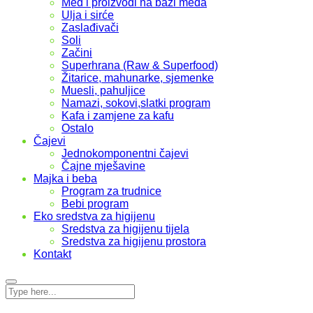
Med i proizvodi na bazi meda
Ulja i sirće
Zaslađivači
Soli
Začini
Superhrana (Raw & Superfood)
Žitarice, mahunarke, sjemenke
Muesli, pahuljice
Namazi, sokovi,slatki program
Kafa i zamjene za kafu
Ostalo
Čajevi
Jednokomponentni čajevi
Čajne mješavine
Majka i beba
Program za trudnice
Bebi program
Eko sredstva za higijenu
Sredstva za higijenu tijela
Sredstva za higijenu prostora
Kontakt