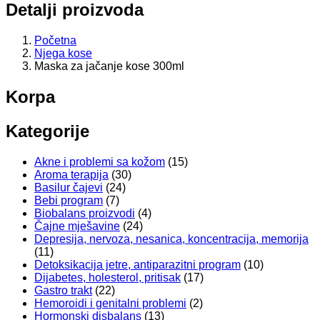
Detalji proizvoda
Početna
Njega kose
Maska za jačanje kose 300ml
Korpa
Kategorije
Akne i problemi sa kožom
(15)
Aroma terapija
(30)
Basilur čajevi
(24)
Bebi program
(7)
Biobalans proizvodi
(4)
Čajne mješavine
(24)
Depresija, nervoza, nesanica, koncentracija, memorija
(11)
Detoksikacija jetre, antiparazitni program
(10)
Dijabetes, holesterol, pritisak
(17)
Gastro trakt
(22)
Hemoroidi i genitalni problemi
(2)
Hormonski disbalans
(13)