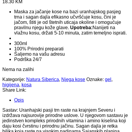
18.30
KM
Maska za jačanje kose na bazi uranhajskog pasjeg
trna i sagan dajla efikasno učvršćuje kosu, čini je
jačom, štiti je od štetnih uticaja okoline i omogućuje
pravilnu njegu kože glave.
Upotreba:
Nanijeti na
vlažnu kosu, držati 5-10 minuta, zatim temeljno isprati.
300ml
100% Prirodni preparati
Šaljemo na vašu adresu
Podrška 24/7
Nema na zalihi
Kategorije:
Natura Siberica
,
Njega kose
Oznake:
gel
,
higijena
,
kosa
Share Link:
Opis
Sastav: Uranhajski pasji trn raste na krajnjem Severu i
izdržava najsurovije prirodne uslove. U njegovom sastavu je
jedinstven kompleks prirodnih vitamina i amino kiselina koji
daju kosi čvrstinu i prirodnu jačinu. Sagan dajla je retka
biljka koja raste na visokim padinama Sajanskih planina,