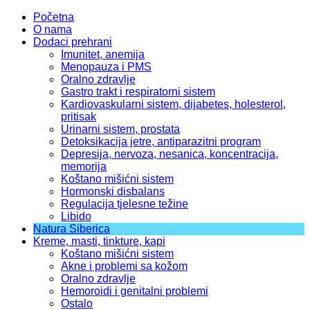
Početna
O nama
Dodaci prehrani
Imunitet, anemija
Menopauza i PMS
Oralno zdravlje
Gastro trakt i respiratorni sistem
Kardiovaskularni sistem, dijabetes, holesterol,
pritisak
Urinarni sistem, prostata
Detoksikacija jetre, antiparazitni program
Depresija, nervoza, nesanica, koncentracija,
memorija
Koštano mišićni sistem
Hormonski disbalans
Regulacija tjelesne težine
Libido
Natura Siberica
Kreme, masti, tinkture, kapi
Koštano mišićni sistem
Akne i problemi sa kožom
Oralno zdravlje
Hemoroidi i genitalni problemi
Ostalo