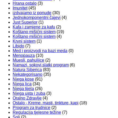
Hrana ostalo
(3)
Imunitet
(45)
izdvajamo iz ponude
(30)
Jednokomponentni čajevi
(4)
Just Superior
(1)
Kafa i zamjene za kafu
(2)
Koštano mišićni sistem
(19)
Koštano mišićni sistem
(4)
Krvni sistem
(1)
Libido
(7)
Med i proizvodi na bazi meda
(0)
Menopauza
(10)
Muesli, pahuljice
(2)
Namazi, sokovi,slatki program
(6)
Natura Siberica
(83)
Nekategorisano
(35)
Njega kose
(91)
Njega lica
(34)
Njega tijela
(26)
Njega usta i zuba
(3)
Oralno Zdravlje
(4)
Ostalo - Kreme, masti, tinkture, kapi
(18)
Program za trudnice
(2)
Regulacija tjelesne težine
(7)
Soli
(2)