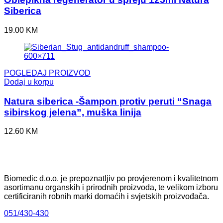
Siberica
19.00
KM
POGLEDAJ PROIZVOD
Dodaj u korpu
Natura siberica -Šampon protiv peruti “Snaga
sibirskog jelena”, muška linija
12.60
KM
Biomedic d.o.o. je prepoznatljiv po provjerenom i kvalitetnom
asortimanu organskih i prirodnih proizvoda, te velikom izboru
certificiranih robnih marki domaćih i svjetskih proizvođača.
051/430-430