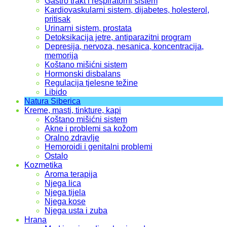
Gastro trakt i respiratorni sistem
Kardiovaskularni sistem, dijabetes, holesterol,
pritisak
Urinarni sistem, prostata
Detoksikacija jetre, antiparazitni program
Depresija, nervoza, nesanica, koncentracija,
memorija
Koštano mišićni sistem
Hormonski disbalans
Regulacija tjelesne težine
Libido
Natura Siberica
Kreme, masti, tinkture, kapi
Koštano mišićni sistem
Akne i problemi sa kožom
Oralno zdravlje
Hemoroidi i genitalni problemi
Ostalo
Kozmetika
Aroma terapija
Njega lica
Njega tijela
Njega kose
Njega usta i zuba
Hrana