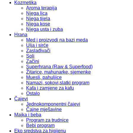
Kozmetika
Aroma terapija
Njega lica
Njega tijela
Njega kose
Njega usta i zuba
Hrana
Med i proizvodi na bazi meda
Ulja i sirće
Zaslađivači
Soli
Začini
Superhrana (Raw & Superfood)
Žitarice, mahunarke, sjemenke
Muesli, pahuljice
Namazi, sokovi,slatki program
Kafa i zamjene za kafu
Ostalo
Čajevi
Jednokomponentni čajevi
Čajne mješavine
Majka i beba
Program za trudnice
Bebi program
Eko sredstva za higijenu