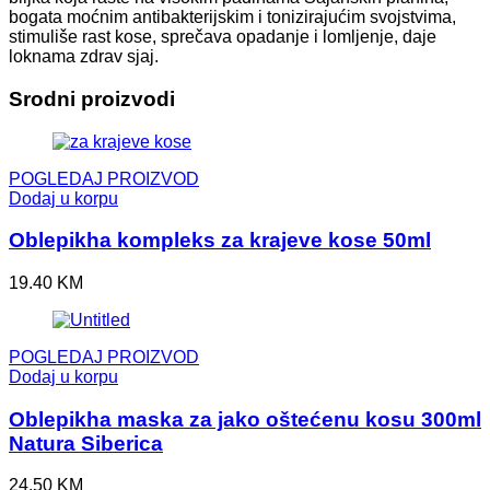
bogata moćnim antibakterijskim i tonizirajućim svojstvima,
stimuliše rast kose, sprečava opadanje i lomljenje, daje
loknama zdrav sjaj.
Srodni proizvodi
POGLEDAJ PROIZVOD
Dodaj u korpu
Oblepikha kompleks za krajeve kose 50ml
19.40
KM
POGLEDAJ PROIZVOD
Dodaj u korpu
Oblepikha maska za jako oštećenu kosu 300ml
Natura Siberica
24.50
KM