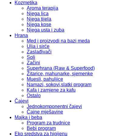
Kozmetika
Aroma terapija
Njega lica
Njega tijela
Njega kose
Njega usta i zuba
Hrana
Med i proizvodi na bazi meda
Ulja i sirće
Zaslađivači
Soli
Začini
Superhrana (Raw & Superfood)
Žitarice, mahunarke, sjemenke
Muesli, pahuljice
Namazi, sokovi,slatki program
Kafa i zamjene za kafu
Ostalo
Čajevi
Jednokomponentni čajevi
Čajne mješavine
Majka i beba
Program za trudnice
Bebi program
Eko sredstva za higijenu