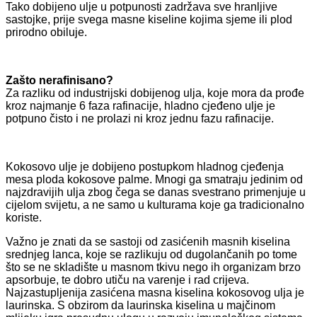
Tako dobijeno ulje u potpunosti zadržava sve hranljive
sastojke, prije svega masne kiseline kojima sjeme ili plod
prirodno obiluje.
Zašto nerafinisano?
Za razliku od industrijski dobijenog ulja, koje mora da prođe
kroz najmanje 6 faza rafinacije, hladno cjeđeno ulje je
potpuno čisto i ne prolazi ni kroz jednu fazu rafinacije.
Kokosovo ulje je dobijeno postupkom hladnog cjeđenja
mesa ploda kokosove palme. Mnogi ga smatraju jedinim od
najzdravijih ulja zbog čega se danas svestrano primenjuje u
cijelom svijetu, a ne samo u kulturama koje ga tradicionalno
koriste.
Važno je znati da se sastoji od zasićenih masnih kiselina
srednjeg lanca, koje se razlikuju od dugolančanih po tome
što se ne skladište u masnom tkivu nego ih organizam brzo
apsorbuje, te dobro utiču na varenje i rad crijeva.
Najzastupljenija zasićena masna kiselina kokosovog ulja je
laurinska. S obzirom da laurinska kiselina u majčinom