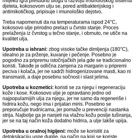
mlijeku igra presudnu ulogu u razvoju imunološkog sistema
djeteta, kokosovom ulju se, pored antibakterijskog i
antimikotičkog, pripisuje i imunološko dejstvo.
Treba napomenuti da na temperaturama ispod 24°C,
kokosovo ulje prirodno prelazi u čvrsto stanje. Proces
prelaženja iz čvrstog u tečno stanje, i obrnuto, ne utiče na
kvalitet ulja.
Upotreba u ishrani:
zbog visoke tačke dimljenja (180°C),
idealno je za prženje, kuvanje i pečenje. Posebno je
pogodno za pripremu istočnjačkih jela gde se tradicionalno
koristi. Takođe je odlična zamjena za margarin u pripremi
peciva i kolača, jer ne sadrži hidrogenizovane masti, kao ni
transmasti, a daje posebnu sočnost i slast jelima.
Upotreba u kozmetici:
koristi se za njegu i regeneraciju
kože i kose. Kokosovo ulje je opravdano jedno od
najpopularnijih ulja za njegu, jer ne samo da regeneriše i
hidrira kožu, nego ima i prijatan miris. Posebno se
preporučuje trudnicama, jer pomaže u prevenciji nastanka
strija. Najbolje ga je nanjeti na vlažnu kožu poslje tuširanja,
jer se na taj način koža dodatno hidrira, a ulje lakše upija.
Upotreba u oralnoj higijeni:
može se koristiti za
detoksikaciju usne duplje, na način na koji se koriste