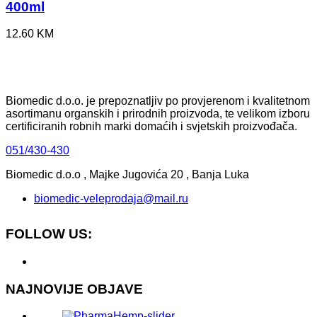
400ml
12.60
KM
Biomedic d.o.o. je prepoznatljiv po provjerenom i kvalitetnom
asortimanu organskih i prirodnih proizvoda, te velikom izboru
certificiranih robnih marki domaćih i svjetskih proizvođača.
051/430-430
Biomedic d.o.o , Majke Jugovića 20 , Banja Luka
biomedic-veleprodaja@mail.ru
FOLLOW US:
NAJNOVIJE OBJAVE