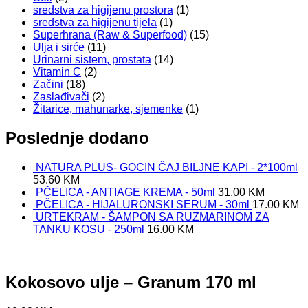
sredstva za higijenu prostora
(1)
sredstva za higijenu tijela
(1)
Superhrana (Raw & Superfood)
(15)
Ulja i sirće
(11)
Urinarni sistem, prostata
(14)
Vitamin C
(2)
Začini
(18)
Zaslađivači
(2)
Žitarice, mahunarke, sjemenke
(1)
Poslednje dodano
NATURA PLUS- GOCIN ČAJ BILJNE KAPI - 2*100ml
53.60
KM
PČELICA - ANTIAGE KREMA - 50ml
31.00
KM
PČELICA - HIJALURONSKI SERUM - 30ml
17.00
KM
URTEKRAM - ŠAMPON SA RUZMARINOM ZA
TANKU KOSU - 250ml
16.00
KM
Kokosovo ulje – Granum 170 ml