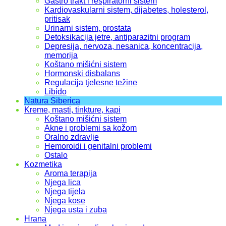
Gastro trakt i respiratorni sistem
Kardiovaskularni sistem, dijabetes, holesterol,
pritisak
Urinarni sistem, prostata
Detoksikacija jetre, antiparazitni program
Depresija, nervoza, nesanica, koncentracija,
memorija
Koštano mišićni sistem
Hormonski disbalans
Regulacija tjelesne težine
Libido
Natura Siberica
Kreme, masti, tinkture, kapi
Koštano mišićni sistem
Akne i problemi sa kožom
Oralno zdravlje
Hemoroidi i genitalni problemi
Ostalo
Kozmetika
Aroma terapija
Njega lica
Njega tijela
Njega kose
Njega usta i zuba
Hrana