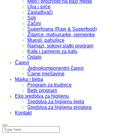
Med i proizvodi na bazi meda
Ulja i sirće
Zaslađivači
Soli
Začini
Superhrana (Raw & Superfood)
Žitarice, mahunarke, sjemenke
Muesli, pahuljice
Namazi, sokovi,slatki program
Kafa i zamjene za kafu
Ostalo
Čajevi
Jednokomponentni čajevi
Čajne mješavine
Majka i beba
Program za trudnice
Bebi program
Eko sredstva za higijenu
Sredstva za higijenu tijela
Sredstva za higijenu prostora
Kontakt