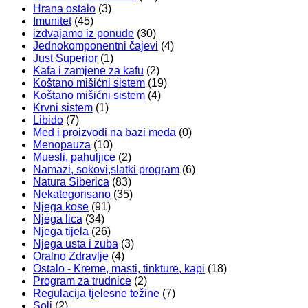
Hrana ostalo
(3)
Imunitet
(45)
izdvajamo iz ponude
(30)
Jednokomponentni čajevi
(4)
Just Superior
(1)
Kafa i zamjene za kafu
(2)
Koštano mišićni sistem
(19)
Koštano mišićni sistem
(4)
Krvni sistem
(1)
Libido
(7)
Med i proizvodi na bazi meda
(0)
Menopauza
(10)
Muesli, pahuljice
(2)
Namazi, sokovi,slatki program
(6)
Natura Siberica
(83)
Nekategorisano
(35)
Njega kose
(91)
Njega lica
(34)
Njega tijela
(26)
Njega usta i zuba
(3)
Oralno Zdravlje
(4)
Ostalo - Kreme, masti, tinkture, kapi
(18)
Program za trudnice
(2)
Regulacija tjelesne težine
(7)
Soli
(2)