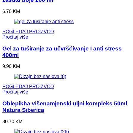
6.70
KM
POGLEDAJ PROIZVOD
Pročitaj više
Gel za tuširanje za učvršćivanje I anti stress
400ml
9.90
KM
POGLEDAJ PROIZVOD
Pročitaj više
Oblepikha višenamjenski uljni kompleks 50ml
Natura Siberica
80.70
KM