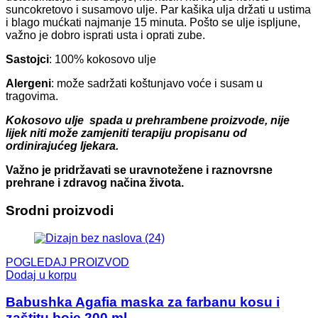
suncokretovo i susamovo ulje. Par kašika ulja držati u ustima
i blago mućkati najmanje 15 minuta. Pošto se ulje ispljune,
važno je dobro isprati usta i oprati zube.
Sastojci
: 100% kokosovo ulje
Alergeni
: može sadržati koštunjavo voće i susam u
tragovima.
Kokosovo ulje
spada u prehrambene proizvode, nije
lijek niti može zamjeniti terapiju propisanu od
ordinirajućeg ljekara.
Važno je pridržavati se uravnotežene i raznovrsne
prehrane i zdravog načina života.
Srodni proizvodi
POGLEDAJ PROIZVOD
Dodaj u korpu
Babushka Agafia maska za farbanu kosu i
zaštitu boje 200 ml