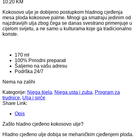
10.20
KM
Kokosovo ulje je dobijeno postupkom hladnog cjeđenja
mesa ploda kokosove palme. Mnogi ga smatraju jedinim od
najzdravijih ulja zbog čega se danas svestrano primenjuje u
cijelom svijetu, a ne samo u kulturama koje ga tradicionalno
koriste.
170 ml
100% Prirodni preparati
Šaljemo na vašu adresu
Podrška 24/7
Nema na zalihi
Kategorije:
Njega tijela
,
Njega usta i zuba
,
Program za
trudnice
,
Ulja i sirće
Share Link:
Opis
Zašto hladno cjeđeno kokosovo ulje?
Hladno cjeđeno ulje dobija se mehaničkim cjeđenjem ploda.