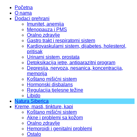
Početna
O nama
Dodaci prehrani
Imunitet, anemija
Menopauza i PMS
Oralno zdravlje
Gastro trakt i respiratorni sistem
Kardiovaskularni sistem, dijabetes, holesterol,
pritisak
Urinarni sistem, prostata
Detoksikacija jetre, antiparazitni program
Depresija, nervoza, nesanica, koncentracija,
memorija
Koštano mišićni sistem
Hormonski disbalans
Regulacija tjelesne težine
Libido
Natura Siberica
Kreme, masti, tinkture, kapi
Koštano mišićni sistem
Akne i problemi sa kožom
Oralno zdravlje
Hemoroidi i genitalni problemi
Ostalo