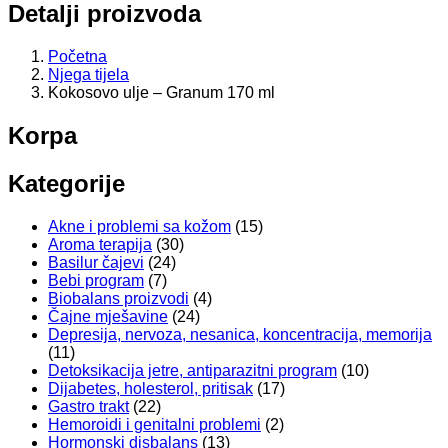
Detalji proizvoda
Početna
Njega tijela
Kokosovo ulje – Granum 170 ml
Korpa
Kategorije
Akne i problemi sa kožom
(15)
Aroma terapija
(30)
Basilur čajevi
(24)
Bebi program
(7)
Biobalans proizvodi
(4)
Čajne mješavine
(24)
Depresija, nervoza, nesanica, koncentracija, memorija
(11)
Detoksikacija jetre, antiparazitni program
(10)
Dijabetes, holesterol, pritisak
(17)
Gastro trakt
(22)
Hemoroidi i genitalni problemi
(2)
Hormonski disbalans
(13)