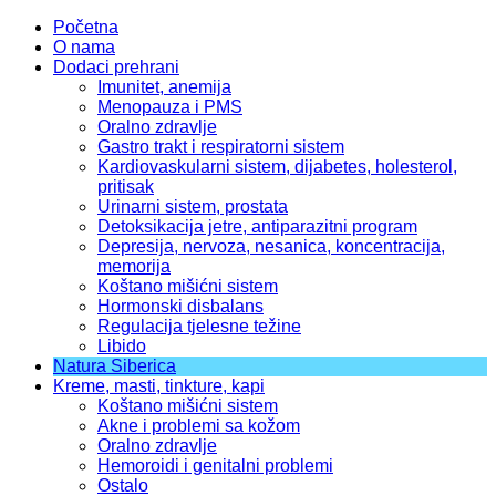
Početna
O nama
Dodaci prehrani
Imunitet, anemija
Menopauza i PMS
Oralno zdravlje
Gastro trakt i respiratorni sistem
Kardiovaskularni sistem, dijabetes, holesterol,
pritisak
Urinarni sistem, prostata
Detoksikacija jetre, antiparazitni program
Depresija, nervoza, nesanica, koncentracija,
memorija
Koštano mišićni sistem
Hormonski disbalans
Regulacija tjelesne težine
Libido
Natura Siberica
Kreme, masti, tinkture, kapi
Koštano mišićni sistem
Akne i problemi sa kožom
Oralno zdravlje
Hemoroidi i genitalni problemi
Ostalo