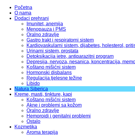
Početna
O nama
Dodaci prehrani
Imunitet, anemija
Menopauza i PMS
Oralno zdravlje
Gastro trakt i respiratorni sistem
Kardiovaskularni sistem, dijabetes, holesterol, priti
Urinarni sistem, prostata
Detoksikacija jetre, antiparazitni program
Depresija, nervoza, nesanica, koncentracija, memo
Koštano mišićni sistem
Hormonski disbalans
Regulacija tjelesne težine
Libido
Natura Siberica
Kreme, masti, tinkture, kapi
Koštano mišićni sistem
Akne i problemi sa kožom
Oralno zdravlje
Hemoroidi i genitalni problemi
Ostalo
Kozmetika
Aroma terapija