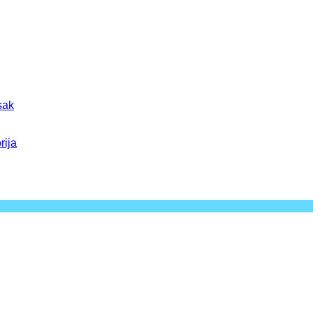
sak
rija