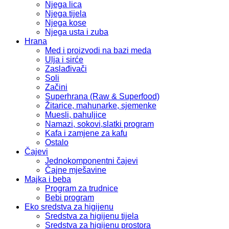
Njega lica
Njega tijela
Njega kose
Njega usta i zuba
Hrana
Med i proizvodi na bazi meda
Ulja i sirće
Zaslađivači
Soli
Začini
Superhrana (Raw & Superfood)
Žitarice, mahunarke, sjemenke
Muesli, pahuljice
Namazi, sokovi,slatki program
Kafa i zamjene za kafu
Ostalo
Čajevi
Jednokomponentni čajevi
Čajne mješavine
Majka i beba
Program za trudnice
Bebi program
Eko sredstva za higijenu
Sredstva za higijenu tijela
Sredstva za higijenu prostora