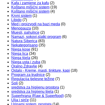
Kafa i zamjene za kafu
(2)
Koštano mišićni sistem
(19)
Koštano mišićni sistem
(4)
Krvni sistem
(1)
Libido
(7)
Med i proizvodi na bazi meda
(0)
Menopauza
(10)
Muesli, pahuljice
(2)
Namazi, sokovi,slatki program
(6)
Natura Siberica
(83)
Nekategorisano
(35)
Njega kose
(91)
Njega lica
(34)
Njega tijela
(26)
Njega usta i zuba
(3)
Oralno Zdravlje
(4)
Ostalo - Kreme, masti, tinkture, kapi
(18)
Program za trudnice
(2)
Regulacija tjelesne težine
(7)
Soli
(2)
sredstva za higijenu prostora
(1)
sredstva za higijenu tijela
(1)
Superhrana (Raw & Superfood)
(15)
Ulja i sirće
(11)
Urinarni sistem, prostata
(14)