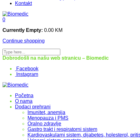
Kontakt
0
Currently Empty:
0.00
KM
Continue shopping
Dobrodošli na našu web stranicu – Biomedic
Facebook
Instagram
Početna
O nama
Dodaci prehrani
Imunitet, anemija
Menopauza i PMS
Oralno zdravlje
Gastro trakt i respiratorni sistem
Kardiovaskularni sistem, dijabetes, holesterol, priti