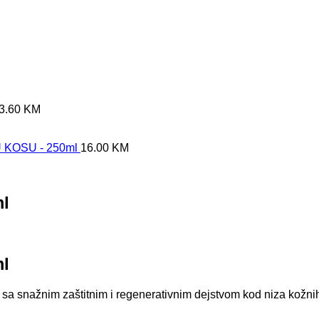
3.60
KM
KOSU - 250ml
16.00
KM
l
l
snažnim zaštitnim i regenerativnim dejstvom kod niza kožnih 