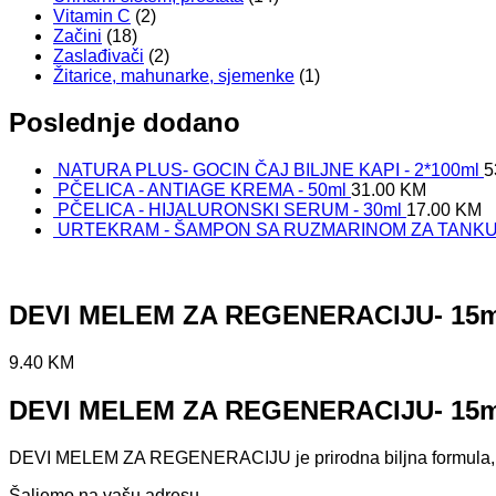
Vitamin C
(2)
Začini
(18)
Zaslađivači
(2)
Žitarice, mahunarke, sjemenke
(1)
Poslednje dodano
NATURA PLUS- GOCIN ČAJ BILJNE KAPI - 2*100ml
5
PČELICA - ANTIAGE KREMA - 50ml
31.00
KM
PČELICA - HIJALURONSKI SERUM - 30ml
17.00
KM
URTEKRAM - ŠAMPON SA RUZMARINOM ZA TANKU 
DEVI MELEM ZA REGENERACIJU- 15m
9.40
KM
DEVI MELEM ZA REGENERACIJU- 15m
DEVI MELEM ZA REGENERACIJU je prirodna biljna formula, sa 
Šaljemo na vašu adresu