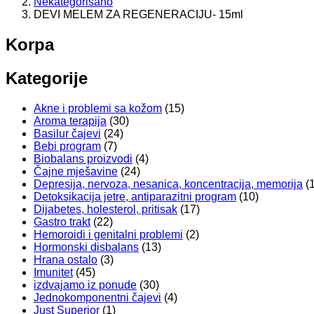
Nekategorisano
DEVI MELEM ZA REGENERACIJU- 15ml
Korpa
Kategorije
Akne i problemi sa kožom
(15)
Aroma terapija
(30)
Basilur čajevi
(24)
Bebi program
(7)
Biobalans proizvodi
(4)
Čajne mješavine
(24)
Depresija, nervoza, nesanica, koncentracija, memorija
(
Detoksikacija jetre, antiparazitni program
(10)
Dijabetes, holesterol, pritisak
(17)
Gastro trakt
(22)
Hemoroidi i genitalni problemi
(2)
Hormonski disbalans
(13)
Hrana ostalo
(3)
Imunitet
(45)
izdvajamo iz ponude
(30)
Jednokomponentni čajevi
(4)
Just Superior
(1)