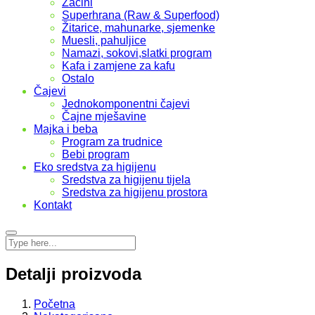
Začini
Superhrana (Raw & Superfood)
Žitarice, mahunarke, sjemenke
Muesli, pahuljice
Namazi, sokovi,slatki program
Kafa i zamjene za kafu
Ostalo
Čajevi
Jednokomponentni čajevi
Čajne mješavine
Majka i beba
Program za trudnice
Bebi program
Eko sredstva za higijenu
Sredstva za higijenu tijela
Sredstva za higijenu prostora
Kontakt
Detalji proizvoda
Početna