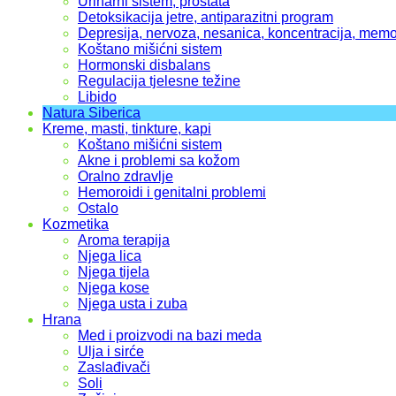
Urinarni sistem, prostata
Detoksikacija jetre, antiparazitni program
Depresija, nervoza, nesanica, koncentracija, memo
Koštano mišićni sistem
Hormonski disbalans
Regulacija tjelesne težine
Libido
Natura Siberica
Kreme, masti, tinkture, kapi
Koštano mišićni sistem
Akne i problemi sa kožom
Oralno zdravlje
Hemoroidi i genitalni problemi
Ostalo
Kozmetika
Aroma terapija
Njega lica
Njega tijela
Njega kose
Njega usta i zuba
Hrana
Med i proizvodi na bazi meda
Ulja i sirće
Zaslađivači
Soli