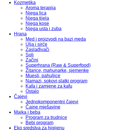
Kozmetika
Aroma terapija
Njega lica
Njega tijela
Njega kose
Njega usta i zuba
Hrana
Med i proizvodi na bazi meda
Ulja i sirće
Zaslađivači
Soli
Začini
Superhrana (Raw & Superfood)
Žitarice, mahunarke, sjemenke
Muesli, pahuljice
Namazi, sokovi,slatki program
Kafa i zamjene za kafu
Ostalo
Čajevi
Jednokomponentni čajevi
Čajne mješavine
Majka i beba
Program za trudnice
Bebi program
Eko sredstva za higijenu