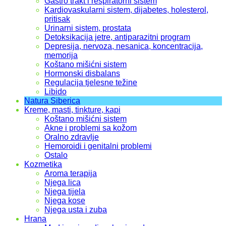
Gastro trakt i respiratorni sistem
Kardiovaskularni sistem, dijabetes, holesterol,
pritisak
Urinarni sistem, prostata
Detoksikacija jetre, antiparazitni program
Depresija, nervoza, nesanica, koncentracija,
memorija
Koštano mišićni sistem
Hormonski disbalans
Regulacija tjelesne težine
Libido
Natura Siberica
Kreme, masti, tinkture, kapi
Koštano mišićni sistem
Akne i problemi sa kožom
Oralno zdravlje
Hemoroidi i genitalni problemi
Ostalo
Kozmetika
Aroma terapija
Njega lica
Njega tijela
Njega kose
Njega usta i zuba
Hrana