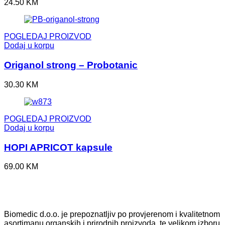
24.50
KM
POGLEDAJ PROIZVOD
Dodaj u korpu
Origanol strong – Probotanic
30.30
KM
POGLEDAJ PROIZVOD
Dodaj u korpu
HOPI APRICOT kapsule
69.00
KM
Biomedic d.o.o. je prepoznatljiv po provjerenom i kvalitetnom
asortimanu organskih i prirodnih proizvoda, te velikom izboru