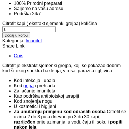
100% Prirodni preparati
Šaljemo na vašu adresu
Podrška 24/7
Citrofit kapi ( ekstrakt sjemenki grejpa) količina
Dodaj u korpu
Kategorija:
Imunitet
Share Link:
Opis
Citrofit je ekstrakt sjemenki grejpa, koji se pokazao dobrim
kod širokog spektra bakterija, virusa, parazita i gljivica.
Kod infekcija i upala
Kod
gripa
i prehlada
Za jačanje imuniteta
Kao podrška antibiotskoj terapiji
Kod znojenja nogu
U kozmetici i higijeni
Za unutarnju primjenu kod odraslih osoba
Citrofit se
uzima 2 do 3 puta dnevno po 3 do 30 kapi,
razrijeđen
prije uzimanja, u vodi, čaju ili soku i
popiti
nakon jela
.