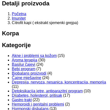
Detalji proizvoda
Početna
Imunitet
Citrofit kapi ( ekstrakt sjemenki grejpa)
Korpa
Kategorije
Akne i problemi sa kožom
(15)
Aroma terapija
(30)
Basilur čajevi
(24)
Bebi program
(7)
Biobalans proizvodi
(4)
Čajne mješavine
(24)
Depresija, nervoza, nesanica, koncentracija, memorija
(11)
Detoksikacija jetre, antiparazitni program
(10)
Dijabetes, holesterol, pritisak
(17)
Gastro trakt
(22)
Hemoroidi i genitalni problemi
(2)
Hormonski disbalans
(13)