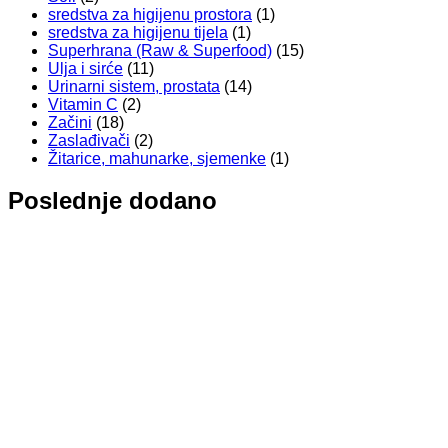
sredstva za higijenu prostora
(1)
sredstva za higijenu tijela
(1)
Superhrana (Raw & Superfood)
(15)
Ulja i sirće
(11)
Urinarni sistem, prostata
(14)
Vitamin C
(2)
Začini
(18)
Zaslađivači
(2)
Žitarice, mahunarke, sjemenke
(1)
Poslednje dodano