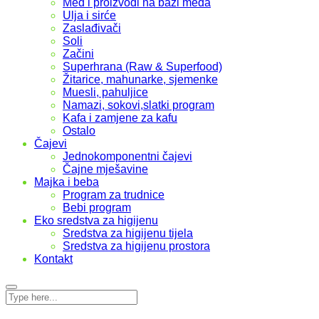
Med i proizvodi na bazi meda
Ulja i sirće
Zaslađivači
Soli
Začini
Superhrana (Raw & Superfood)
Žitarice, mahunarke, sjemenke
Muesli, pahuljice
Namazi, sokovi,slatki program
Kafa i zamjene za kafu
Ostalo
Čajevi
Jednokomponentni čajevi
Čajne mješavine
Majka i beba
Program za trudnice
Bebi program
Eko sredstva za higijenu
Sredstva za higijenu tijela
Sredstva za higijenu prostora
Kontakt