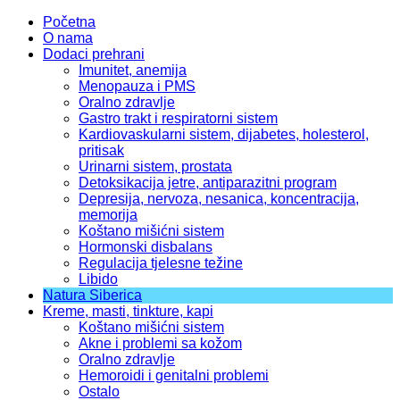
Početna
O nama
Dodaci prehrani
Imunitet, anemija
Menopauza i PMS
Oralno zdravlje
Gastro trakt i respiratorni sistem
Kardiovaskularni sistem, dijabetes, holesterol,
pritisak
Urinarni sistem, prostata
Detoksikacija jetre, antiparazitni program
Depresija, nervoza, nesanica, koncentracija,
memorija
Koštano mišićni sistem
Hormonski disbalans
Regulacija tjelesne težine
Libido
Natura Siberica
Kreme, masti, tinkture, kapi
Koštano mišićni sistem
Akne i problemi sa kožom
Oralno zdravlje
Hemoroidi i genitalni problemi
Ostalo