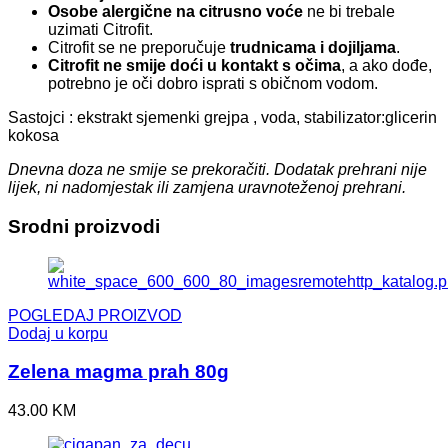
Osobe alergične na citrusno voće
ne bi trebale
uzimati Citrofit.
Citrofit se ne preporučuje
trudnicama i dojiljama
.
Citrofit ne smije doći u kontakt s očima
, a ako dođe,
potrebno je oči dobro isprati s običnom vodom.
Sastojci : ekstrakt sjemenki grejpa , voda, stabilizator:glicerin
kokosa
Dnevna doza ne smije se prekoračiti. Dodatak prehrani nije
lijek, ni nadomjestak ili zamjena uravnoteženoj prehrani.
Srodni proizvodi
POGLEDAJ PROIZVOD
Dodaj u korpu
Zelena magma prah 80g
43.00
KM