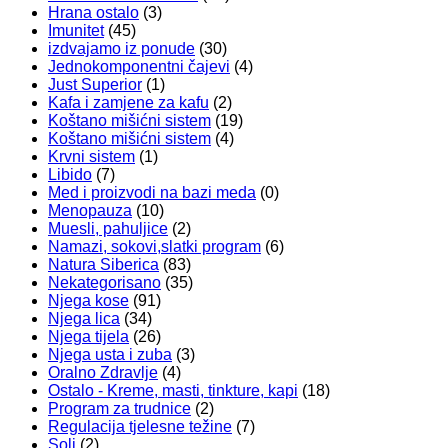
Hrana ostalo
(3)
Imunitet
(45)
izdvajamo iz ponude
(30)
Jednokomponentni čajevi
(4)
Just Superior
(1)
Kafa i zamjene za kafu
(2)
Koštano mišićni sistem
(19)
Koštano mišićni sistem
(4)
Krvni sistem
(1)
Libido
(7)
Med i proizvodi na bazi meda
(0)
Menopauza
(10)
Muesli, pahuljice
(2)
Namazi, sokovi,slatki program
(6)
Natura Siberica
(83)
Nekategorisano
(35)
Njega kose
(91)
Njega lica
(34)
Njega tijela
(26)
Njega usta i zuba
(3)
Oralno Zdravlje
(4)
Ostalo - Kreme, masti, tinkture, kapi
(18)
Program za trudnice
(2)
Regulacija tjelesne težine
(7)
Soli
(2)