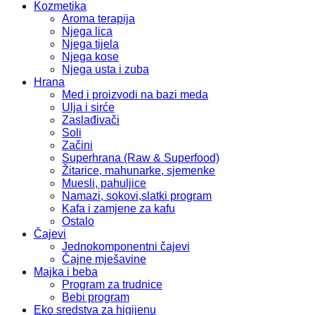
Kozmetika
Aroma terapija
Njega lica
Njega tijela
Njega kose
Njega usta i zuba
Hrana
Med i proizvodi na bazi meda
Ulja i sirće
Zaslađivači
Soli
Začini
Superhrana (Raw & Superfood)
Žitarice, mahunarke, sjemenke
Muesli, pahuljice
Namazi, sokovi,slatki program
Kafa i zamjene za kafu
Ostalo
Čajevi
Jednokomponentni čajevi
Čajne mješavine
Majka i beba
Program za trudnice
Bebi program
Eko sredstva za higijenu