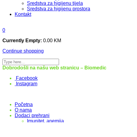
Sredstva za higijenu tijela
Sredstva za higijenu prostora
Kontakt
0
Currently Empty:
0.00
KM
Continue shopping
Dobrodošli na našu web stranicu – Biomedic
Facebook
Instagram
Početna
O nama
Dodaci prehrani
Imunitet, anemija
Menopauza i PMS
Oralno zdravlje