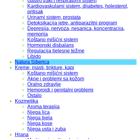
Gastro trakt i respiratorni sistem
Kardiovaskularni sistem, dijabetes, holesterol,
pritisak
Urinarni sistem, prostata
Detoksikacija jetre, antiparazitni program
Depresija, nervoza, nesanica, koncentracija,
memorija
Koštano mišićni sistem
Hormonski disbalans
Regulacija tjelesne težine
Libido
Natura Siberica
Kreme, masti, tinkture, kapi
Koštano mišićni sistem
Akne i problemi sa kožom
Oralno zdravlje
Hemoroidi i genitalni problemi
Ostalo
Kozmetika
Aroma terapija
Njega lica
Njega tijela
Njega kose
Njega usta i zuba
Hrana