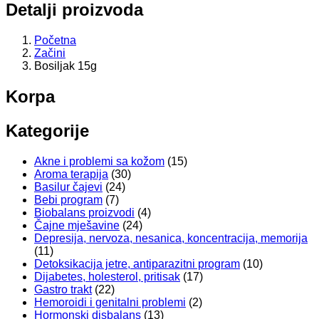
Detalji proizvoda
Početna
Začini
Bosiljak 15g
Korpa
Kategorije
Akne i problemi sa kožom
(15)
Aroma terapija
(30)
Basilur čajevi
(24)
Bebi program
(7)
Biobalans proizvodi
(4)
Čajne mješavine
(24)
Depresija, nervoza, nesanica, koncentracija, memorija
(11)
Detoksikacija jetre, antiparazitni program
(10)
Dijabetes, holesterol, pritisak
(17)
Gastro trakt
(22)
Hemoroidi i genitalni problemi
(2)
Hormonski disbalans
(13)