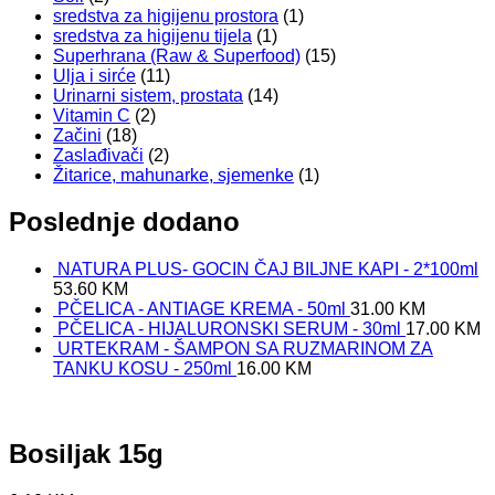
sredstva za higijenu prostora
(1)
sredstva za higijenu tijela
(1)
Superhrana (Raw & Superfood)
(15)
Ulja i sirće
(11)
Urinarni sistem, prostata
(14)
Vitamin C
(2)
Začini
(18)
Zaslađivači
(2)
Žitarice, mahunarke, sjemenke
(1)
Poslednje dodano
NATURA PLUS- GOCIN ČAJ BILJNE KAPI - 2*100ml
53.60
KM
PČELICA - ANTIAGE KREMA - 50ml
31.00
KM
PČELICA - HIJALURONSKI SERUM - 30ml
17.00
KM
URTEKRAM - ŠAMPON SA RUZMARINOM ZA
TANKU KOSU - 250ml
16.00
KM
Bosiljak 15g