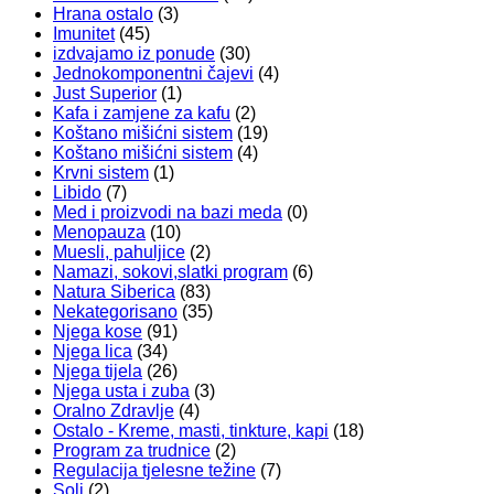
Hrana ostalo
(3)
Imunitet
(45)
izdvajamo iz ponude
(30)
Jednokomponentni čajevi
(4)
Just Superior
(1)
Kafa i zamjene za kafu
(2)
Koštano mišićni sistem
(19)
Koštano mišićni sistem
(4)
Krvni sistem
(1)
Libido
(7)
Med i proizvodi na bazi meda
(0)
Menopauza
(10)
Muesli, pahuljice
(2)
Namazi, sokovi,slatki program
(6)
Natura Siberica
(83)
Nekategorisano
(35)
Njega kose
(91)
Njega lica
(34)
Njega tijela
(26)
Njega usta i zuba
(3)
Oralno Zdravlje
(4)
Ostalo - Kreme, masti, tinkture, kapi
(18)
Program za trudnice
(2)
Regulacija tjelesne težine
(7)
Soli
(2)