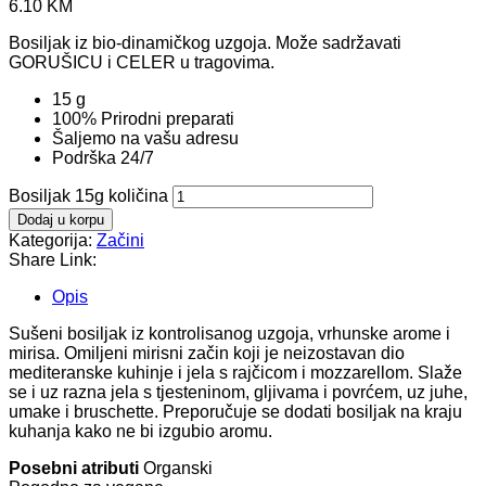
6.10
KM
Bosiljak iz bio-dinamičkog uzgoja. Može sadržavati
GORUŠICU i CELER u tragovima.
15 g
100% Prirodni preparati
Šaljemo na vašu adresu
Podrška 24/7
Bosiljak 15g količina
Dodaj u korpu
Kategorija:
Začini
Share Link:
Opis
Sušeni bosiljak iz kontrolisanog uzgoja, vrhunske arome i
mirisa. Omiljeni mirisni začin koji je neizostavan dio
mediteranske kuhinje i jela s rajčicom i mozzarellom. Slaže
se i uz razna jela s tjesteninom, gljivama i povrćem, uz juhe,
umake i bruschette. Preporučuje se dodati bosiljak na kraju
kuhanja kako ne bi izgubio aromu.
Posebni atributi
Organski