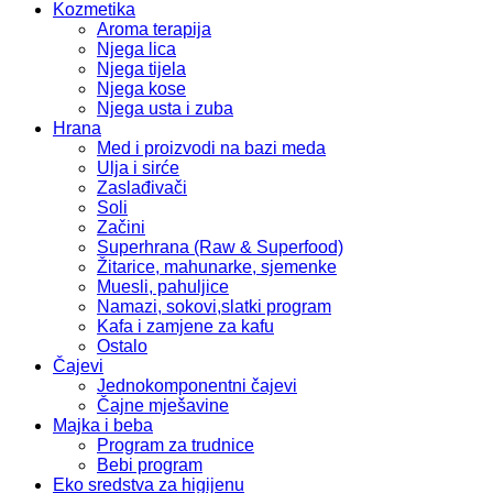
Kozmetika
Aroma terapija
Njega lica
Njega tijela
Njega kose
Njega usta i zuba
Hrana
Med i proizvodi na bazi meda
Ulja i sirće
Zaslađivači
Soli
Začini
Superhrana (Raw & Superfood)
Žitarice, mahunarke, sjemenke
Muesli, pahuljice
Namazi, sokovi,slatki program
Kafa i zamjene za kafu
Ostalo
Čajevi
Jednokomponentni čajevi
Čajne mješavine
Majka i beba
Program za trudnice
Bebi program
Eko sredstva za higijenu