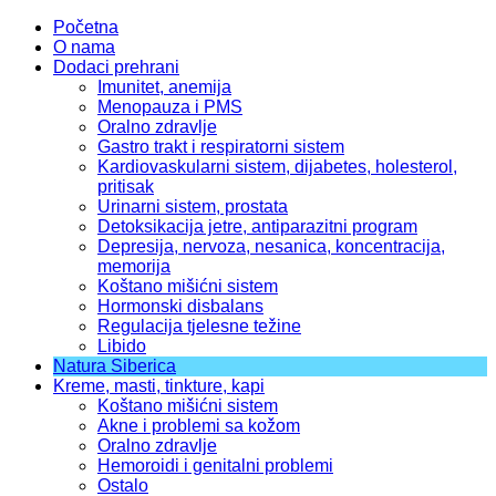
Početna
O nama
Dodaci prehrani
Imunitet, anemija
Menopauza i PMS
Oralno zdravlje
Gastro trakt i respiratorni sistem
Kardiovaskularni sistem, dijabetes, holesterol,
pritisak
Urinarni sistem, prostata
Detoksikacija jetre, antiparazitni program
Depresija, nervoza, nesanica, koncentracija,
memorija
Koštano mišićni sistem
Hormonski disbalans
Regulacija tjelesne težine
Libido
Natura Siberica
Kreme, masti, tinkture, kapi
Koštano mišićni sistem
Akne i problemi sa kožom
Oralno zdravlje
Hemoroidi i genitalni problemi
Ostalo