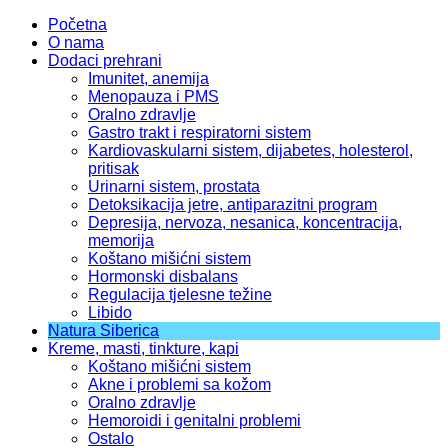
Početna
O nama
Dodaci prehrani
Imunitet, anemija
Menopauza i PMS
Oralno zdravlje
Gastro trakt i respiratorni sistem
Kardiovaskularni sistem, dijabetes, holesterol,
pritisak
Urinarni sistem, prostata
Detoksikacija jetre, antiparazitni program
Depresija, nervoza, nesanica, koncentracija,
memorija
Koštano mišićni sistem
Hormonski disbalans
Regulacija tjelesne težine
Libido
Natura Siberica
Kreme, masti, tinkture, kapi
Koštano mišićni sistem
Akne i problemi sa kožom
Oralno zdravlje
Hemoroidi i genitalni problemi
Ostalo