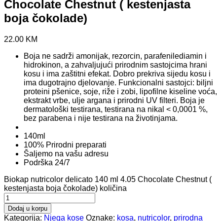
Chocolate Chestnut ( kestenjasta
boja čokolade)
22.00
KM
Boja ne sadrži amonijak, rezorcin, parafenilediamin i
hidrokinon, a zahvaljujući prirodnim sastojcima hrani
kosu i ima zaštitni efekat. Dobro prekriva sijedu kosu i
ima dugotrajno djelovanje. Funkcionalni sastojci: biljni
proteini pšenice, soje, riže i zobi, lipofilne kiseline voća,
ekstrakt vrbe, ulje argana i prirodni UV filteri. Boja je
dermatološki testirana, testirana na nikal < 0,0001 %,
bez parabena i nije testirana na životinjama.
140ml
100% Prirodni preparati
Šaljemo na vašu adresu
Podrška 24/7
Biokap nutricolor delicato 140 ml 4.05 Chocolate Chestnut (
kestenjasta boja čokolade) količina
Dodaj u korpu
Kategorija:
Njega kose
Oznake:
kosa
,
nutricolor
,
prirodna