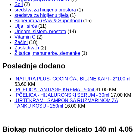
Soli
(2)
sredstva za higijenu prostora
(1)
sredstva za higijenu tijela
(1)
Superhrana (Raw & Superfood)
(15)
Ulja i sirće
(11)
Urinarni sistem, prostata
(14)
Vitamin C
(2)
Začini
(18)
Zaslađivači
(2)
Žitarice, mahunarke, sjemenke
(1)
Poslednje dodano
NATURA PLUS- GOCIN ČAJ BILJNE KAPI - 2*100ml
53.60
KM
PČELICA - ANTIAGE KREMA - 50ml
31.00
KM
PČELICA - HIJALURONSKI SERUM - 30ml
17.00
KM
URTEKRAM - ŠAMPON SA RUZMARINOM ZA
TANKU KOSU - 250ml
16.00
KM
Biokap nutricolor delicato 140 ml 4.05