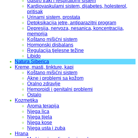
Gastro trakt i respiratorni sistem
Kardiovaskularni sistem, dijabetes, holesterol,
pritisak
Urinarni sistem, prostata
Detoksikacija jetre, antiparazitni program
Depresija, nervoza, nesanica, koncentracija,
memorija
Koštano mišićni sistem
Hormonski disbalans
Regulacija tjelesne težine
Libido
Natura Siberica
Kreme, masti, tinkture, kapi
Koštano mišićni sistem
Akne i problemi sa kožom
Oralno zdravlje
Hemoroidi i genitalni problemi
Ostalo
Kozmetika
Aroma terapija
Njega lica
Njega tijela
Njega kose
Njega usta i zuba
Hrana