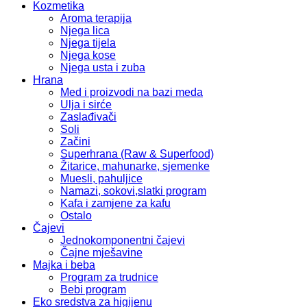
Kozmetika
Aroma terapija
Njega lica
Njega tijela
Njega kose
Njega usta i zuba
Hrana
Med i proizvodi na bazi meda
Ulja i sirće
Zaslađivači
Soli
Začini
Superhrana (Raw & Superfood)
Žitarice, mahunarke, sjemenke
Muesli, pahuljice
Namazi, sokovi,slatki program
Kafa i zamjene za kafu
Ostalo
Čajevi
Jednokomponentni čajevi
Čajne mješavine
Majka i beba
Program za trudnice
Bebi program
Eko sredstva za higijenu