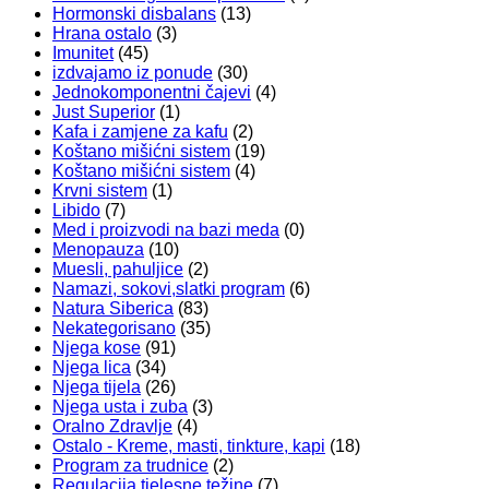
Hormonski disbalans
(13)
Hrana ostalo
(3)
Imunitet
(45)
izdvajamo iz ponude
(30)
Jednokomponentni čajevi
(4)
Just Superior
(1)
Kafa i zamjene za kafu
(2)
Koštano mišićni sistem
(19)
Koštano mišićni sistem
(4)
Krvni sistem
(1)
Libido
(7)
Med i proizvodi na bazi meda
(0)
Menopauza
(10)
Muesli, pahuljice
(2)
Namazi, sokovi,slatki program
(6)
Natura Siberica
(83)
Nekategorisano
(35)
Njega kose
(91)
Njega lica
(34)
Njega tijela
(26)
Njega usta i zuba
(3)
Oralno Zdravlje
(4)
Ostalo - Kreme, masti, tinkture, kapi
(18)
Program za trudnice
(2)
Regulacija tjelesne težine
(7)