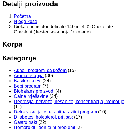
Detalji proizvoda
Početna
Njega kose
Biokap nutricolor delicato 140 ml 4.05 Chocolate
Chestnut ( kestenjasta boja čokolade)
Korpa
Kategorije
Akne i problemi sa kožom
(15)
Aroma terapija
(30)
Basilur čajevi
(24)
Bebi program
(7)
Biobalans proizvodi
(4)
Čajne mješavine
(24)
Depresija, nervoza, nesanica, koncentracija, memorija
(11)
Detoksikacija jetre, antiparazitni program
(10)
Dijabetes, holesterol, pritisak
(17)
Gastro trakt
(22)
Hemoroidi i genitalni problemi
(2)