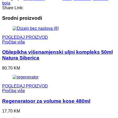
boja
Share Link:
Srodni proizvodi
POGLEDAJ PROIZVOD
Pročitaj više
Oblepikha višenamjenski uljni kompleks 50ml
Natura Siberica
80.70
KM
POGLEDAJ PROIZVOD
Pročitaj više
Regeneratoor za volume kose 480ml
17.70
KM