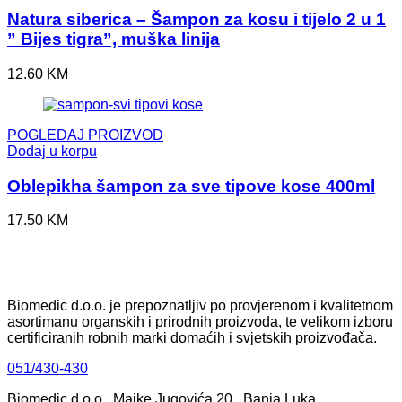
Natura siberica – Šampon za kosu i tijelo 2 u 1
” Bijes tigra”, muška linija
12.60
KM
POGLEDAJ PROIZVOD
Dodaj u korpu
Oblepikha šampon za sve tipove kose 400ml
17.50
KM
Biomedic d.o.o. je prepoznatljiv po provjerenom i kvalitetnom
asortimanu organskih i prirodnih proizvoda, te velikom izboru
certificiranih robnih marki domaćih i svjetskih proizvođača.
051/430-430
Biomedic d.o.o , Majke Jugovića 20 , Banja Luka