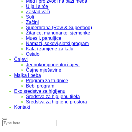
Med i proizvodi na bazi meda
Ulja i sirće
Zaslađivači
Soli
Začini
Superhrana (Raw & Superfood)
Žitarice, mahunarke, sjemenke
Muesli, pahuljice
Namazi, sokovi,slatki program
Kafa i zamjene za kafu
Ostalo
Čajevi
Jednokomponentni čajevi
Čajne mješavine
Majka i beba
Program za trudnice
Bebi program
Eko sredstva za higijenu
Sredstva za higijenu tijela
Sredstva za higijenu prostora
Kontakt