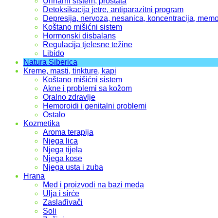
Urinarni sistem, prostata
Detoksikacija jetre, antiparazitni program
Depresija, nervoza, nesanica, koncentracija, memo
Koštano mišićni sistem
Hormonski disbalans
Regulacija tjelesne težine
Libido
Natura Siberica
Kreme, masti, tinkture, kapi
Koštano mišićni sistem
Akne i problemi sa kožom
Oralno zdravlje
Hemoroidi i genitalni problemi
Ostalo
Kozmetika
Aroma terapija
Njega lica
Njega tijela
Njega kose
Njega usta i zuba
Hrana
Med i proizvodi na bazi meda
Ulja i sirće
Zaslađivači
Soli