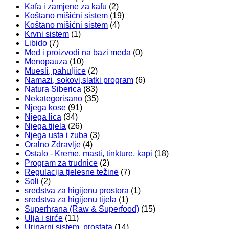
Kafa i zamjene za kafu
(2)
Koštano mišićni sistem
(19)
Koštano mišićni sistem
(4)
Krvni sistem
(1)
Libido
(7)
Med i proizvodi na bazi meda
(0)
Menopauza
(10)
Muesli, pahuljice
(2)
Namazi, sokovi,slatki program
(6)
Natura Siberica
(83)
Nekategorisano
(35)
Njega kose
(91)
Njega lica
(34)
Njega tijela
(26)
Njega usta i zuba
(3)
Oralno Zdravlje
(4)
Ostalo - Kreme, masti, tinkture, kapi
(18)
Program za trudnice
(2)
Regulacija tjelesne težine
(7)
Soli
(2)
sredstva za higijenu prostora
(1)
sredstva za higijenu tijela
(1)
Superhrana (Raw & Superfood)
(15)
Ulja i sirće
(11)
Urinarni sistem, prostata
(14)