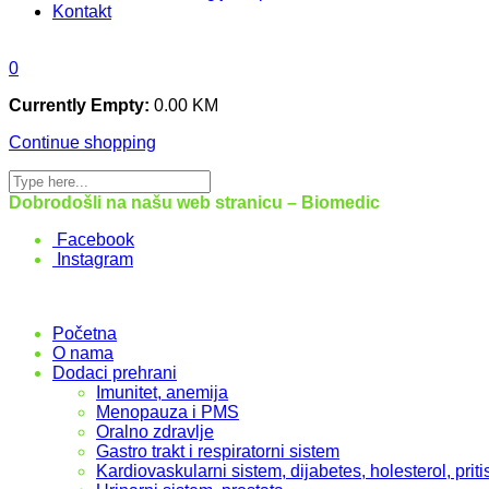
Kontakt
0
Currently Empty:
0.00
KM
Continue shopping
Dobrodošli na našu web stranicu – Biomedic
Facebook
Instagram
Početna
O nama
Dodaci prehrani
Imunitet, anemija
Menopauza i PMS
Oralno zdravlje
Gastro trakt i respiratorni sistem
Kardiovaskularni sistem, dijabetes, holesterol, priti