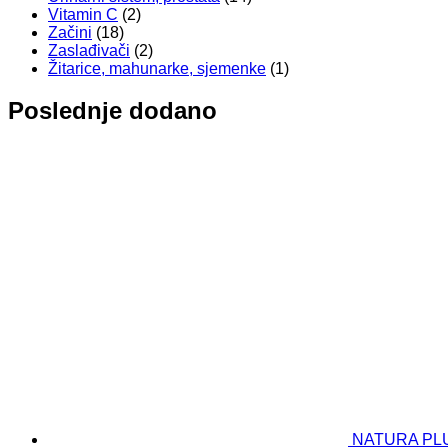
Vitamin C
(2)
Začini
(18)
Zaslađivači
(2)
Žitarice, mahunarke, sjemenke
(1)
Poslednje dodano
NATURA PLUS