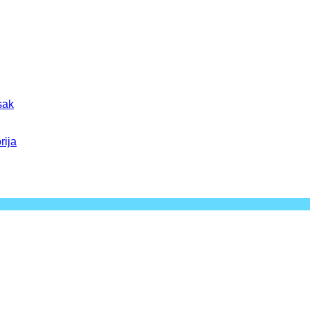
sak
rija