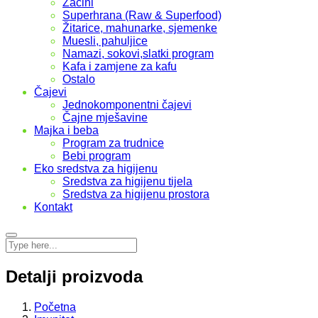
Začini
Superhrana (Raw & Superfood)
Žitarice, mahunarke, sjemenke
Muesli, pahuljice
Namazi, sokovi,slatki program
Kafa i zamjene za kafu
Ostalo
Čajevi
Jednokomponentni čajevi
Čajne mješavine
Majka i beba
Program za trudnice
Bebi program
Eko sredstva za higijenu
Sredstva za higijenu tijela
Sredstva za higijenu prostora
Kontakt
Detalji proizvoda
Početna