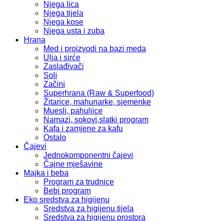
Njega lica
Njega tijela
Njega kose
Njega usta i zuba
Hrana
Med i proizvodi na bazi meda
Ulja i sirće
Zaslađivači
Soli
Začini
Superhrana (Raw & Superfood)
Žitarice, mahunarke, sjemenke
Muesli, pahuljice
Namazi, sokovi,slatki program
Kafa i zamjene za kafu
Ostalo
Čajevi
Jednokomponentni čajevi
Čajne mješavine
Majka i beba
Program za trudnice
Bebi program
Eko sredstva za higijenu
Sredstva za higijenu tijela
Sredstva za higijenu prostora