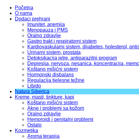
Početna
O nama
Dodaci prehrani
Imunitet, anemija
Menopauza i PMS
Oralno zdravlje
Gastro trakt i respiratorni sistem
Kardiovaskularni sistem, dijabetes, holesterol, priti
Urinarni sistem, prostata
Detoksikacija jetre, antiparazitni program
Depresija, nervoza, nesanica, koncentracija, memo
Koštano mišićni sistem
Hormonski disbalans
Regulacija tjelesne težine
Libido
Natura Siberica
Kreme, masti, tinkture, kapi
Koštano mišićni sistem
Akne i problemi sa kožom
Oralno zdravlje
Hemoroidi i genitalni problemi
Ostalo
Kozmetika
Aroma terapija