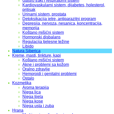
Gastro trakt i respiratorni sistem
Kardiovaskularni sistem, dijabetes, holesterol,
pritisak
Urinarni sistem, prostata
Detoksikacija jetre, antiparazitni program
Depresija, nervoza, nesanica, koncentracija,
memorija
Koštano mišićni sistem
Hormonski disbalans
Regulacija tjelesne težine
Libido
Natura Siberica
Kreme, masti, tinkture, kapi
Koštano mišićni sistem
Akne i problemi sa kožom
Oralno zdravlje
Hemoroidi i genitalni problemi
Ostalo
Kozmetika
Aroma terapija
Njega lica
Njega tijela
Njega kose
Njega usta i zuba
Hrana