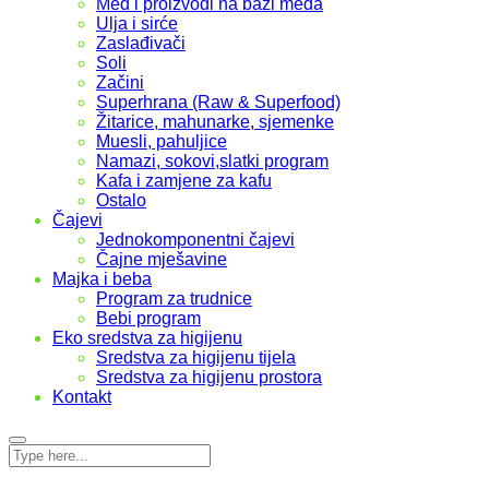
Med i proizvodi na bazi meda
Ulja i sirće
Zaslađivači
Soli
Začini
Superhrana (Raw & Superfood)
Žitarice, mahunarke, sjemenke
Muesli, pahuljice
Namazi, sokovi,slatki program
Kafa i zamjene za kafu
Ostalo
Čajevi
Jednokomponentni čajevi
Čajne mješavine
Majka i beba
Program za trudnice
Bebi program
Eko sredstva za higijenu
Sredstva za higijenu tijela
Sredstva za higijenu prostora
Kontakt