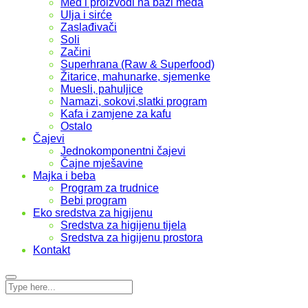
Med i proizvodi na bazi meda
Ulja i sirće
Zaslađivači
Soli
Začini
Superhrana (Raw & Superfood)
Žitarice, mahunarke, sjemenke
Muesli, pahuljice
Namazi, sokovi,slatki program
Kafa i zamjene za kafu
Ostalo
Čajevi
Jednokomponentni čajevi
Čajne mješavine
Majka i beba
Program za trudnice
Bebi program
Eko sredstva za higijenu
Sredstva za higijenu tijela
Sredstva za higijenu prostora
Kontakt