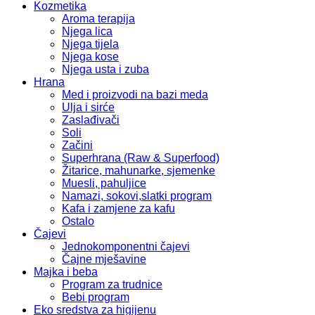
Kozmetika
Aroma terapija
Njega lica
Njega tijela
Njega kose
Njega usta i zuba
Hrana
Med i proizvodi na bazi meda
Ulja i sirće
Zaslađivači
Soli
Začini
Superhrana (Raw & Superfood)
Žitarice, mahunarke, sjemenke
Muesli, pahuljice
Namazi, sokovi,slatki program
Kafa i zamjene za kafu
Ostalo
Čajevi
Jednokomponentni čajevi
Čajne mješavine
Majka i beba
Program za trudnice
Bebi program
Eko sredstva za higijenu