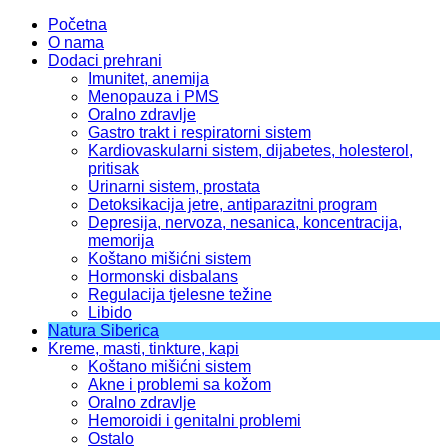
Početna
O nama
Dodaci prehrani
Imunitet, anemija
Menopauza i PMS
Oralno zdravlje
Gastro trakt i respiratorni sistem
Kardiovaskularni sistem, dijabetes, holesterol,
pritisak
Urinarni sistem, prostata
Detoksikacija jetre, antiparazitni program
Depresija, nervoza, nesanica, koncentracija,
memorija
Koštano mišićni sistem
Hormonski disbalans
Regulacija tjelesne težine
Libido
Natura Siberica
Kreme, masti, tinkture, kapi
Koštano mišićni sistem
Akne i problemi sa kožom
Oralno zdravlje
Hemoroidi i genitalni problemi
Ostalo