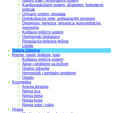
Gastro trakt i respiratorni sistem
Kardiovaskularni sistem, dijabetes, holesterol,
pritisak
Urinarni sistem, prostata
Detoksikacija jetre, antiparazitni program
Depresija, nervoza, nesanica, koncentracija,
memorija
Koštano mišićni sistem
Hormonski disbalans
Regulacija tjelesne težine
Libido
Natura Siberica
Kreme, masti, tinkture, kapi
Koštano mišićni sistem
Akne i problemi sa kožom
Oralno zdravlje
Hemoroidi i genitalni problemi
Ostalo
Kozmetika
Aroma terapija
Njega lica
Njega tijela
Njega kose
Njega usta i zuba
Hrana