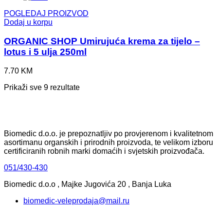
POGLEDAJ PROIZVOD
Dodaj u korpu
ORGANIC SHOP Umirujuća krema za tijelo –
lotus i 5 ulja 250ml
7.70
KM
Prikaži sve 9 rezultate
Biomedic d.o.o. je prepoznatljiv po provjerenom i kvalitetnom
asortimanu organskih i prirodnih proizvoda, te velikom izboru
certificiranih robnih marki domaćih i svjetskih proizvođača.
051/430-430
Biomedic d.o.o , Majke Jugovića 20 , Banja Luka
biomedic-veleprodaja@mail.ru