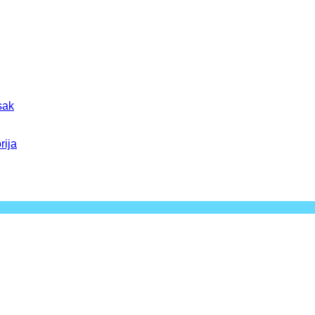
sak
rija