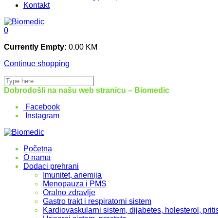
Kontakt
0
Currently Empty:
0.00
KM
Continue shopping
Dobrodošli na našu web stranicu – Biomedic
Facebook
Instagram
Početna
O nama
Dodaci prehrani
Imunitet, anemija
Menopauza i PMS
Oralno zdravlje
Gastro trakt i respiratorni sistem
Kardiovaskularni sistem, dijabetes, holesterol, priti