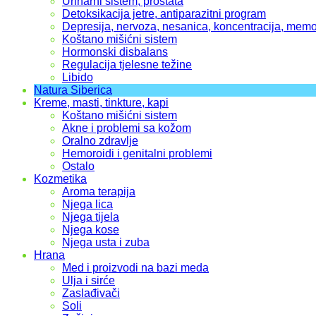
Urinarni sistem, prostata
Detoksikacija jetre, antiparazitni program
Depresija, nervoza, nesanica, koncentracija, memo
Koštano mišićni sistem
Hormonski disbalans
Regulacija tjelesne težine
Libido
Natura Siberica
Kreme, masti, tinkture, kapi
Koštano mišićni sistem
Akne i problemi sa kožom
Oralno zdravlje
Hemoroidi i genitalni problemi
Ostalo
Kozmetika
Aroma terapija
Njega lica
Njega tijela
Njega kose
Njega usta i zuba
Hrana
Med i proizvodi na bazi meda
Ulja i sirće
Zaslađivači
Soli