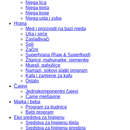
Njega lica
Njega tijela
Njega kose
Njega usta i zuba
Hrana
Med i proizvodi na bazi meda
Ulja i sirće
Zaslađivači
Soli
Začini
Superhrana (Raw & Superfood)
Žitarice, mahunarke, sjemenke
Muesli, pahuljice
Namazi, sokovi,slatki program
Kafa i zamjene za kafu
Ostalo
Čajevi
Jednokomponentni čajevi
Čajne mješavine
Majka i beba
Program za trudnice
Bebi program
Eko sredstva za higijenu
Sredstva za higijenu tijela
Sredstva za higijenu prostora