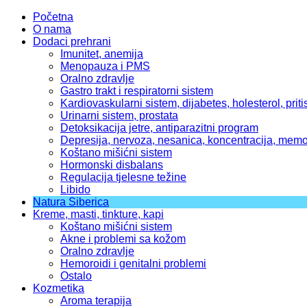
Početna
O nama
Dodaci prehrani
Imunitet, anemija
Menopauza i PMS
Oralno zdravlje
Gastro trakt i respiratorni sistem
Kardiovaskularni sistem, dijabetes, holesterol, priti
Urinarni sistem, prostata
Detoksikacija jetre, antiparazitni program
Depresija, nervoza, nesanica, koncentracija, memo
Koštano mišićni sistem
Hormonski disbalans
Regulacija tjelesne težine
Libido
Natura Siberica
Kreme, masti, tinkture, kapi
Koštano mišićni sistem
Akne i problemi sa kožom
Oralno zdravlje
Hemoroidi i genitalni problemi
Ostalo
Kozmetika
Aroma terapija