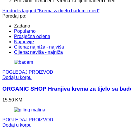
Proizvodi označeni “Krema za tijelo badem i med”
Products tagged “
Krema za tijelo badem i med
”
Poredaj po:
Zadano
Popularno
Prosječna ocjena
Najnovije
Cijena: najniža - najviša
Cijena: naviša - najniža
POGLEDAJ PROIZVOD
Dodaj u korpu
ORGANIC SHOP Hranjiva krema za tijelo sa b
15.50
KM
POGLEDAJ PROIZVOD
Dodaj u korpu