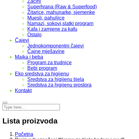
Začini
Superhrana (Raw & Superfood)
Žitarice, mahunarke, sjemenke
Muesli, pahuljice
Namazi, sokovi,slatki program
Kafa i zamjene za kafu
Ostalo
Čajevi
Jednokomponentni čajevi
Čajne mješavine
Majka i beba
Program za trudnice
Bebi program
Eko sredstva za higijenu
Sredstva za higijenu tijela
Sredstva za higijenu prostora
Kontakt
Lista proizvoda
Početna