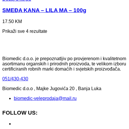
SMEĐA KANA – LILA MA – 100g
17.50
KM
Prikaži sve 4 rezultate
Biomedic d.o.o. je prepoznatljiv po provjerenom i kvalitetnom
asortimanu organskih i prirodnih proizvoda, te velikom izboru
certificiranih robnih marki domaćih i svjetskih proizvođača.
051/430-430
Biomedic d.o.o , Majke Jugovića 20 , Banja Luka
biomedic-veleprodaja@mail.ru
FOLLOW US: