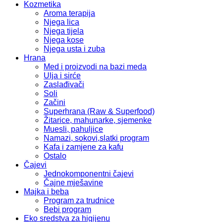
Kozmetika
Aroma terapija
Njega lica
Njega tijela
Njega kose
Njega usta i zuba
Hrana
Med i proizvodi na bazi meda
Ulja i sirće
Zaslađivači
Soli
Začini
Superhrana (Raw & Superfood)
Žitarice, mahunarke, sjemenke
Muesli, pahuljice
Namazi, sokovi,slatki program
Kafa i zamjene za kafu
Ostalo
Čajevi
Jednokomponentni čajevi
Čajne mješavine
Majka i beba
Program za trudnice
Bebi program
Eko sredstva za higijenu