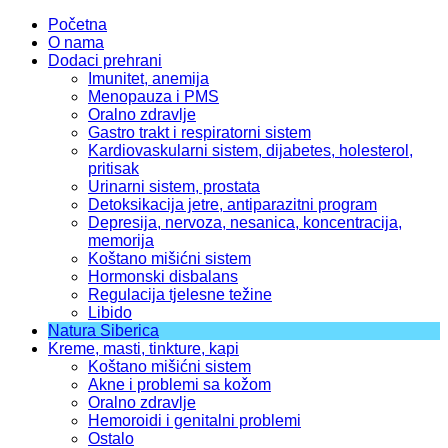
Početna
O nama
Dodaci prehrani
Imunitet, anemija
Menopauza i PMS
Oralno zdravlje
Gastro trakt i respiratorni sistem
Kardiovaskularni sistem, dijabetes, holesterol,
pritisak
Urinarni sistem, prostata
Detoksikacija jetre, antiparazitni program
Depresija, nervoza, nesanica, koncentracija,
memorija
Koštano mišićni sistem
Hormonski disbalans
Regulacija tjelesne težine
Libido
Natura Siberica
Kreme, masti, tinkture, kapi
Koštano mišićni sistem
Akne i problemi sa kožom
Oralno zdravlje
Hemoroidi i genitalni problemi
Ostalo