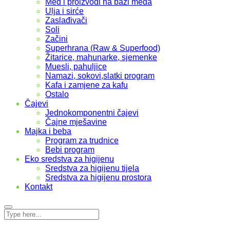
Med i proizvodi na bazi meda
Ulja i sirće
Zaslađivači
Soli
Začini
Superhrana (Raw & Superfood)
Žitarice, mahunarke, sjemenke
Muesli, pahuljice
Namazi, sokovi,slatki program
Kafa i zamjene za kafu
Ostalo
Čajevi
Jednokomponentni čajevi
Čajne mješavine
Majka i beba
Program za trudnice
Bebi program
Eko sredstva za higijenu
Sredstva za higijenu tijela
Sredstva za higijenu prostora
Kontakt