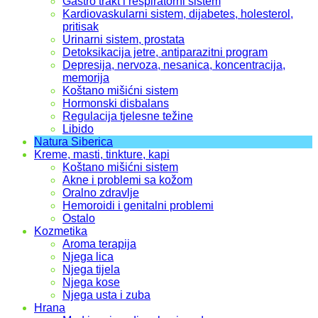
Gastro trakt i respiratorni sistem
Kardiovaskularni sistem, dijabetes, holesterol,
pritisak
Urinarni sistem, prostata
Detoksikacija jetre, antiparazitni program
Depresija, nervoza, nesanica, koncentracija,
memorija
Koštano mišićni sistem
Hormonski disbalans
Regulacija tjelesne težine
Libido
Natura Siberica
Kreme, masti, tinkture, kapi
Koštano mišićni sistem
Akne i problemi sa kožom
Oralno zdravlje
Hemoroidi i genitalni problemi
Ostalo
Kozmetika
Aroma terapija
Njega lica
Njega tijela
Njega kose
Njega usta i zuba
Hrana