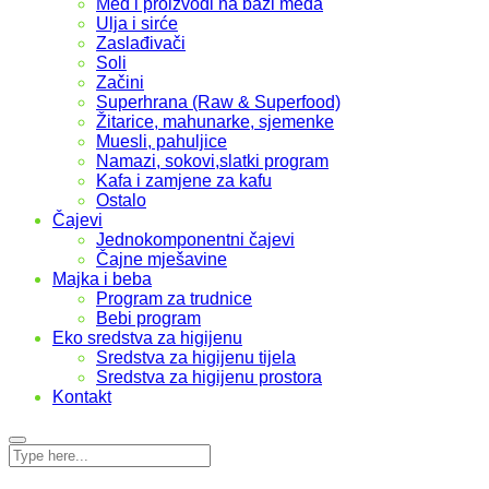
Med i proizvodi na bazi meda
Ulja i sirće
Zaslađivači
Soli
Začini
Superhrana (Raw & Superfood)
Žitarice, mahunarke, sjemenke
Muesli, pahuljice
Namazi, sokovi,slatki program
Kafa i zamjene za kafu
Ostalo
Čajevi
Jednokomponentni čajevi
Čajne mješavine
Majka i beba
Program za trudnice
Bebi program
Eko sredstva za higijenu
Sredstva za higijenu tijela
Sredstva za higijenu prostora
Kontakt