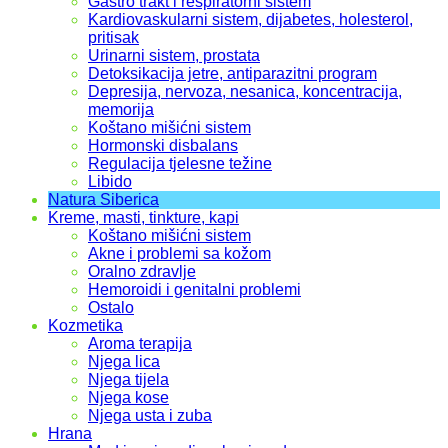
Gastro trakt i respiratorni sistem
Kardiovaskularni sistem, dijabetes, holesterol,
pritisak
Urinarni sistem, prostata
Detoksikacija jetre, antiparazitni program
Depresija, nervoza, nesanica, koncentracija,
memorija
Koštano mišićni sistem
Hormonski disbalans
Regulacija tjelesne težine
Libido
Natura Siberica
Kreme, masti, tinkture, kapi
Koštano mišićni sistem
Akne i problemi sa kožom
Oralno zdravlje
Hemoroidi i genitalni problemi
Ostalo
Kozmetika
Aroma terapija
Njega lica
Njega tijela
Njega kose
Njega usta i zuba
Hrana