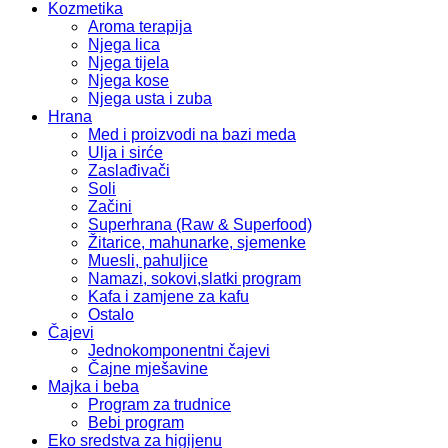
Kozmetika
Aroma terapija
Njega lica
Njega tijela
Njega kose
Njega usta i zuba
Hrana
Med i proizvodi na bazi meda
Ulja i sirće
Zaslađivači
Soli
Začini
Superhrana (Raw & Superfood)
Žitarice, mahunarke, sjemenke
Muesli, pahuljice
Namazi, sokovi,slatki program
Kafa i zamjene za kafu
Ostalo
Čajevi
Jednokomponentni čajevi
Čajne mješavine
Majka i beba
Program za trudnice
Bebi program
Eko sredstva za higijenu