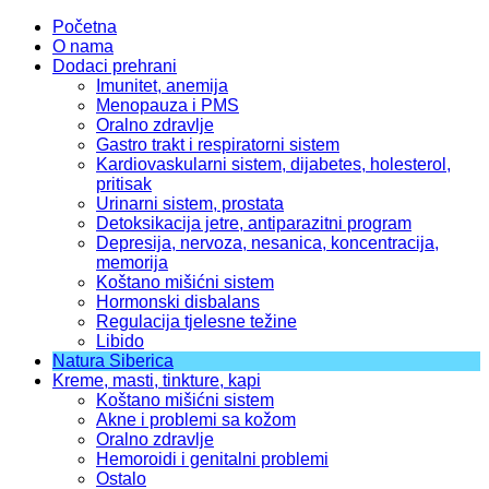
Početna
O nama
Dodaci prehrani
Imunitet, anemija
Menopauza i PMS
Oralno zdravlje
Gastro trakt i respiratorni sistem
Kardiovaskularni sistem, dijabetes, holesterol,
pritisak
Urinarni sistem, prostata
Detoksikacija jetre, antiparazitni program
Depresija, nervoza, nesanica, koncentracija,
memorija
Koštano mišićni sistem
Hormonski disbalans
Regulacija tjelesne težine
Libido
Natura Siberica
Kreme, masti, tinkture, kapi
Koštano mišićni sistem
Akne i problemi sa kožom
Oralno zdravlje
Hemoroidi i genitalni problemi
Ostalo